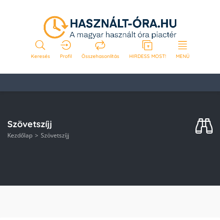
Keresés
Profil
Összehasonlítás
HIRDESS MOST!
MENÜ
Szövetszíjj
Kezdőlap
Szövetszíjj