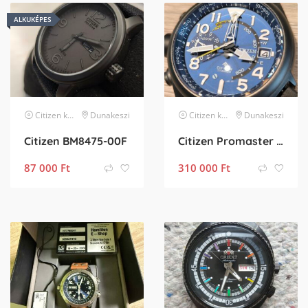
ALKUKÉPES
Citizen
karóra
Dunakeszi
Citizen
karóra
Dunakeszi
Citizen BM8475-00F
Citizen Promaster BN4065-07L
87 000
Ft
310 000
Ft