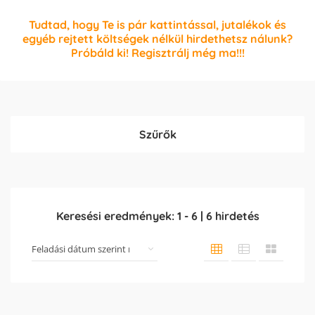
Tudtad, hogy Te is pár kattintással, jutalékok és
egyéb rejtett költségek nélkül hirdethetsz nálunk?
Próbáld ki! Regisztrálj még ma!!!
Szűrők
Keresési eredmények:
1
-
6
|
6
hirdetés