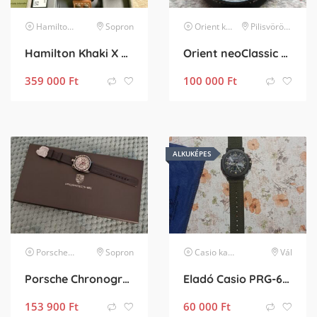
Hamilton
karóra
Sopron
Orient
karóra
Pilisvörösvár
Hamilton Khaki X Wind
Orient neoClassic sport limited edition + ajándék nato szíj.
359 000
Ft
100 000
Ft
ALKUKÉPES
Porsche Design
karóra
Sopron
Casio
karóra
Vál
Porsche Chronograph Race karóra
Eladó Casio PRG-600YB outdoor karóra
153 900
Ft
60 000
Ft