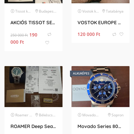
Tissot
karóra
Budapest II. kerület
Vostok
karóra
Tatabánya
AKCIÓS TISSOT SEASTAR PROFESSIONAL 2000 BÚVÁRÓRA
VOSTOK EUROPE ALMAZ BRONZE 200m
120 000
Ft
190
250 000
Ft
000
Ft
ALKUKÉPES
Roamer
karóra
Békéscsaba
Movado
karóra
Sopron
ROAMER Deep Sea 200 860833 41 75 71
Movado Series 800 Chronograph