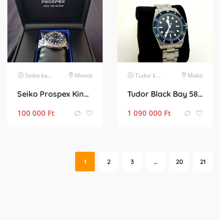
Seiko
karóra
Monor
Tudor
karóra
Makó
Seiko Prospex King Samurai Save The Ocean Dark “Manta Ray” Special Edition SRPF79K1
Tudor Black Bay 58 Garancia, Full Set
100 000
Ft
1 090 000
Ft
1
2
3
…
20
21