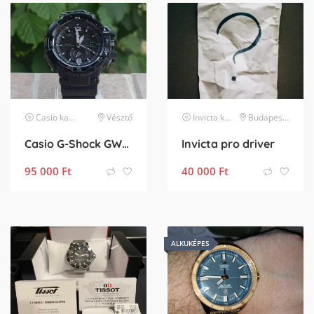
Casio
karóra
Vésztő
Invicta
karóra
Budapest XI. kerület
Casio G-Shock GW-A1100-1A3JF
Invicta pro driver
95 000
Ft
40 000
Ft
ALKUKÉPES