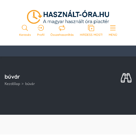
Keresés
Profil
Összehasonlítás
HIRDESS MOST!
MENÜ
búvár
Kezdőlap
búvár