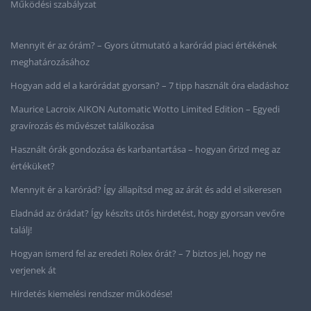
Működési szabályzat
Mennyit ér az órám? – Gyors útmutató a karórád piaci értékének
meghatározásához
Hogyan add el a karórádat gyorsan? – 7 tipp használt óra eladáshoz
Maurice Lacroix AIKON Automatic Wotto Limited Edition – Egyedi
gravírozás és művészet találkozása
Használt órák gondozása és karbantartása – hogyan őrizd meg az
értéküket?
Mennyit ér a karórád? Így állapítsd meg az árát és add el sikeresen
Eladnád az órádat? Így készíts ütős hirdetést, hogy gyorsan vevőre
találj!
Hogyan ismerd fel az eredeti Rolex órát? – 7 biztos jel, hogy ne
verjenek át
Hirdetés kiemelési rendszer működése!