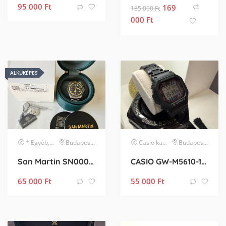
95 000
Ft
169
185 000
Ft
000
Ft
ALKUKÉPES
* Egyéb, listában nem szereplő márka
Budapest IV. kerület
karóra
Casio
karóra
Budapest XX. kerület
San Martin SN0004-GA automata búváróra
CASIO GW-M5610-1ER
65 000
Ft
55 000
Ft