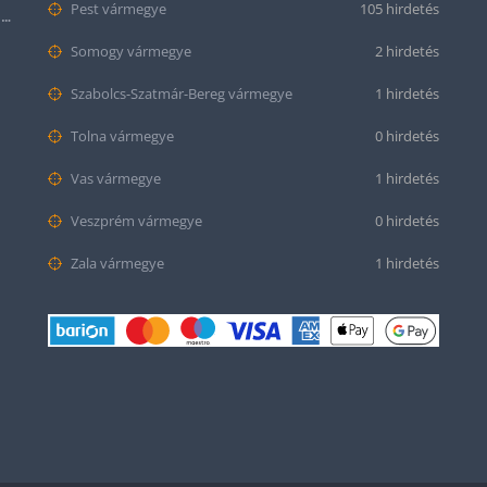
Pest vármegye
105 hirdetés
Citizen series 8 NB6050-51W smaragd színű számlappal
Somogy vármegye
2 hirdetés
Szabolcs-Szatmár-Bereg vármegye
1 hirdetés
Tolna vármegye
0 hirdetés
Vas vármegye
1 hirdetés
Veszprém vármegye
0 hirdetés
Zala vármegye
1 hirdetés