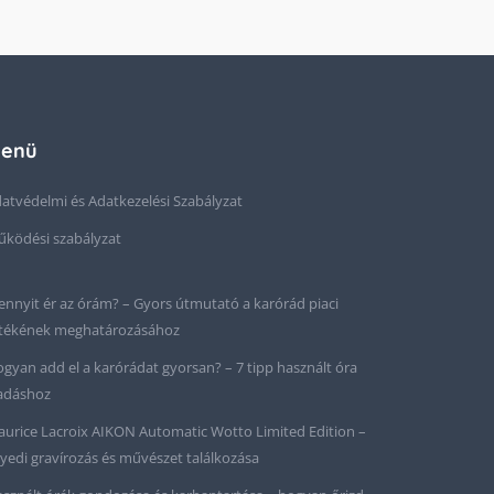
enü
atvédelmi és Adatkezelési Szabályzat
ködési szabályzat
nnyit ér az órám? – Gyors útmutató a karórád piaci
tékének meghatározásához
gyan add el a karórádat gyorsan? – 7 tipp használt óra
adáshoz
urice Lacroix AIKON Automatic Wotto Limited Edition –
yedi gravírozás és művészet találkozása