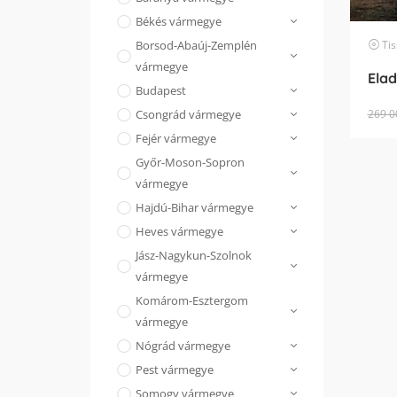
Békés vármegye
Tis
Borsod-Abaúj-Zemplén
vármegye
Budapest
269 0
Csongrád vármegye
Fejér vármegye
Győr-Moson-Sopron
vármegye
Hajdú-Bihar vármegye
Heves vármegye
Jász-Nagykun-Szolnok
vármegye
Komárom-Esztergom
vármegye
Nógrád vármegye
Pest vármegye
Somogy vármegye