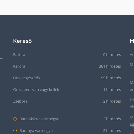
Kereső
M
Falióra
0 hirdetés
Ad
Seiko “Baby Snowflake” Presage SJE073J1/SARA015 Limited Edition
Mű
Karóra
381 hirdetés
Óra kiegészítők
99 hirdetés
Me
Órás szerszám vagy kellék
1 hirdetés
ér
Ho
Zsebóra
2 hirdetés
m
el
Ma
Bács-Kiskun vármegye
2 hirdetés
Eg
Baranya vármegye
2 hirdetés