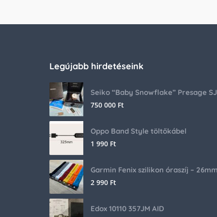
Legújabb hirdetéseink
750 000
Ft
Oppo Band Style töltőkábel
1 990
Ft
Garmin Fenix szilikon óraszíj – 26m
2 990
Ft
Edox 10110 357JM AID