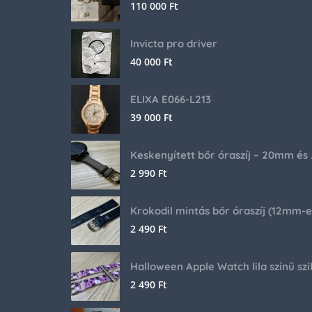
110 000
Ft
Invicta pro driver
40 000
Ft
ELIXA E066-L213
39 000
Ft
Keskenyíte
2 990
Ft
2 490
Ft
2 490
Ft