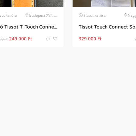
sot
karóra
Budapest XVII. kerület
Tissot
karóra
Nag
Eladó Tissot T-Touch Connect Solar 47.5 mm fekete férfi karóra – 3 gyári szíj, töltő
249 000
Ft
329 000
Ft
00
Ft