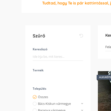
Tudtad, hogy Te is pár kattintással, 
Ke
Szűrő
Keresőszó
Termék
ALKUKÉP
Település
Összes
Bács-Kiskun vármegye
Baranya vármegye