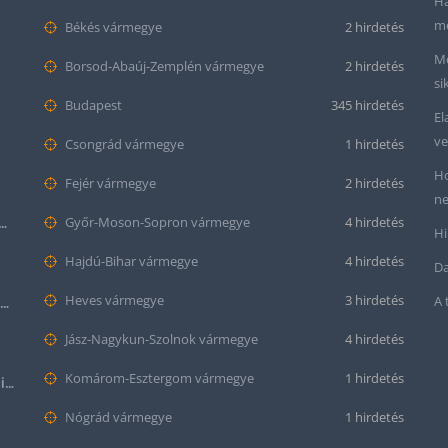
Ha
me
Békés vármegye
2 hirdetés
Me
Borsod-Abaúj-Zemplén vármegye
2 hirdetés
si
Budapest
345 hirdetés
El
ve
Csongrád vármegye
1 hirdetés
Ho
Fejér vármegye
2 hirdetés
ne
tt bőr óraszíj – 20mm és 22mm méretben
Győr-Moson-Sopron vármegye
4 hirdetés
Hi
Hajdú-Bihar vármegye
4 hirdetés
Da
Heves vármegye
3 hirdetés
A 
Krokodil mintás bőr óraszíj (12mm-es befogóval rendelkező órához)
Jász-Nagykun-Szolnok vármegye
4 hirdetés
Komárom-Esztergom vármegye
1 hirdetés
Halloween Apple Watch lila színű szilikon óraszíj
Nógrád vármegye
1 hirdetés