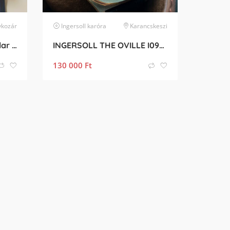
ykozár
Ingersoll
karóra
Karancskeszi
Tissot Touch Connect Solar gyönyörű állapotban 2028.11.04-ig garanciális
INGERSOLL THE OVILLE I09302B
130 000
Ft