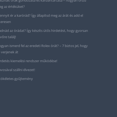
sznált órák gondozása és karbantartása – hogyan őrizd
g az értéküket?
nnyit ér a karórád? Így állapítsd meg az árát és add el
keresen
adnád az órádat? Így készíts ütős hirdetést, hogy gyorsan
vőre találj!
gyan ismerd fel az eredeti Rolex órát? – 7 biztos jel, hogy
 verjenek át
rdetés kiemelési rendszer működése!
vosával szállni élvezet!
tökéletes gyűjtemény