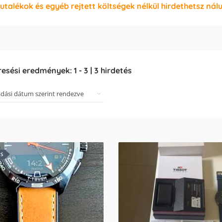
jutalékok és egyéb rejtett költségek nélkül hirdethetsz nál
resési eredmények:
1
-
3
|
3
hirdetés
ES