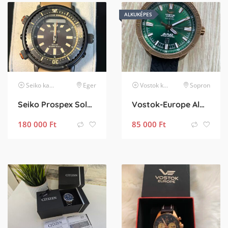
ALKUKÉPES
Seiko
karóra
Eger
Vostok
karóra
Sopron
Seiko Prospex Solar Tuna Urban Safari Arnie
Vostok-Europe Almaz Space Station
180 000
Ft
85 000
Ft