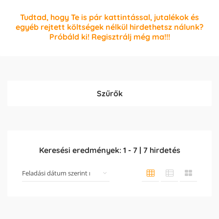
Tudtad, hogy Te is pár kattintással, jutalékok és
egyéb rejtett költségek nélkül hirdethetsz nálunk?
Próbáld ki! Regisztrálj még ma!!!
Szűrők
Keresési eredmények:
1
-
7
|
7
hirdetés