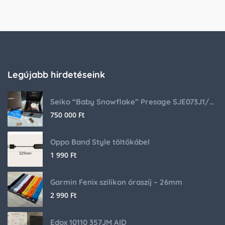
Legújabb hirdetéseink
Seiko “Baby Snowflake” Presage SJE073J1/SARA015 Limited Edition
750 000
Ft
Oppo Band Style töltőkábel
1 990
Ft
Garmin Fenix szilikon óraszíj – 26mm
2 990
Ft
Edox 10110 357JM AID