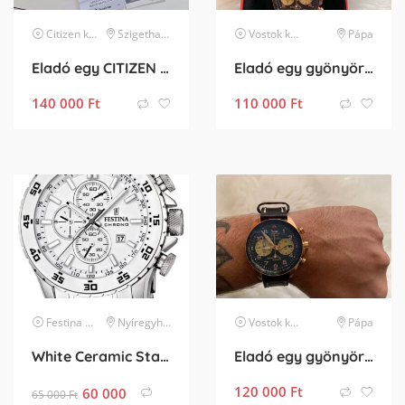
Citizen
karóra
Szigethalom
Vostok
karóra
Pápa
Eladó egy CITIZEN CB5000-50L típusú férfi karóra – 5 év jótállás – mint az új
Eladó egy gyönyörű vostok europe
140 000
Ft
110 000
Ft
Festina
karóra
Nyíregyháza
Vostok
karóra
Pápa
White Ceramic Stainless Steel Watch
Eladó egy gyönyörű vostok space race zsír állapotban kétszer ha volt rajtam
120 000
Ft
60 000
65 000
Ft