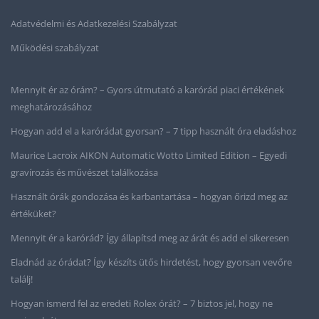
Adatvédelmi és Adatkezelési Szabályzat
Működési szabályzat
Mennyit ér az órám? – Gyors útmutató a karórád piaci értékének
meghatározásához
Hogyan add el a karórádat gyorsan? – 7 tipp használt óra eladáshoz
Maurice Lacroix AIKON Automatic Wotto Limited Edition – Egyedi
gravírozás és művészet találkozása
Használt órák gondozása és karbantartása – hogyan őrizd meg az
értéküket?
Mennyit ér a karórád? Így állapítsd meg az árát és add el sikeresen
Eladnád az órádat? Így készíts ütős hirdetést, hogy gyorsan vevőre
találj!
Hogyan ismerd fel az eredeti Rolex órát? – 7 biztos jel, hogy ne