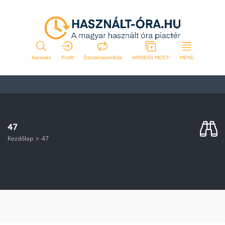
Keresés
Profil
Összehasonlítás
HIRDESS MOST!
MENÜ
47
Kezdőlap
47