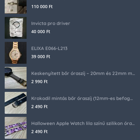
110 000
Ft
Invicta pro driver
40 000
Ft
ELIXA E066-L213
39 000
Ft
Keskenyített bőr óraszíj – 20mm és 22mm méretben
2 990
Ft
Krokodil mintás bőr óraszíj (12mm-es befogóval rendelkező órához)
2 490
Ft
Halloween Apple Watch lila színű szilikon óraszíj
2 490
Ft