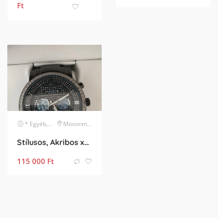
Ft
* Egyéb, listában nem szereplő márka
Mosonmagyaróvár
karóra
Stílusos, Akribos xxiv
115 000
Ft