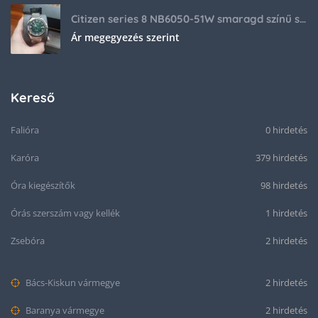
Citizen series 8 NB6050-51W smaragd színű számlappal
Ár megegyezés szerint
Kereső
Falióra
0 hirdetés
Karóra
379 hirdetés
Óra kiegészítők
98 hirdetés
Órás szerszám vagy kellék
1 hirdetés
Zsebóra
2 hirdetés
Bács-Kiskun vármegye
2 hirdetés
Baranya vármegye
2 hirdetés