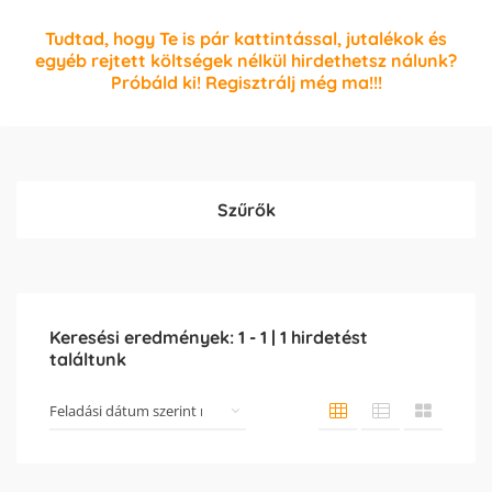
Tudtad, hogy Te is pár kattintással, jutalékok és
egyéb rejtett költségek nélkül hirdethetsz nálunk?
Próbáld ki! Regisztrálj még ma!!!
Szűrők
Keresési eredmények:
1
-
1
|
1
hirdetést
találtunk