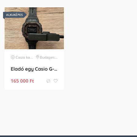
ALKUKÉPES
Casio
karóra
Budapest X. kerület
Eladó egy Casio G-Shock G-Squad DW-H5600EX-1ER óra!
165 000
Ft