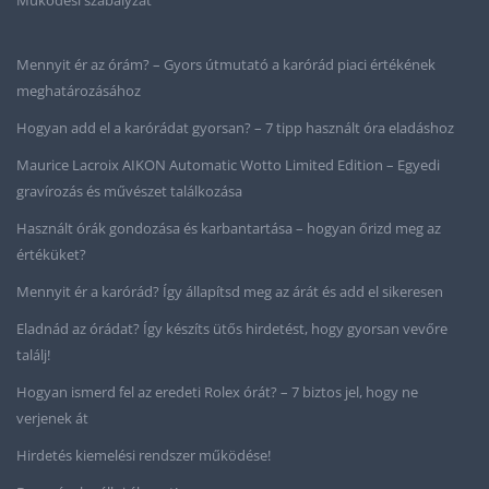
Mennyit ér az órám? – Gyors útmutató a karórád piaci értékének
meghatározásához
Hogyan add el a karórádat gyorsan? – 7 tipp használt óra eladáshoz
Maurice Lacroix AIKON Automatic Wotto Limited Edition – Egyedi
gravírozás és művészet találkozása
Használt órák gondozása és karbantartása – hogyan őrizd meg az
értéküket?
Mennyit ér a karórád? Így állapítsd meg az árát és add el sikeresen
Eladnád az órádat? Így készíts ütős hirdetést, hogy gyorsan vevőre
találj!
Hogyan ismerd fel az eredeti Rolex órát? – 7 biztos jel, hogy ne
verjenek át
Hirdetés kiemelési rendszer működése!