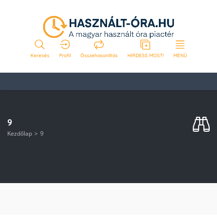
Keresés
Profil
Összehasonlítás
HIRDESS MOST!
MENÜ
9
Kezdőlap
9