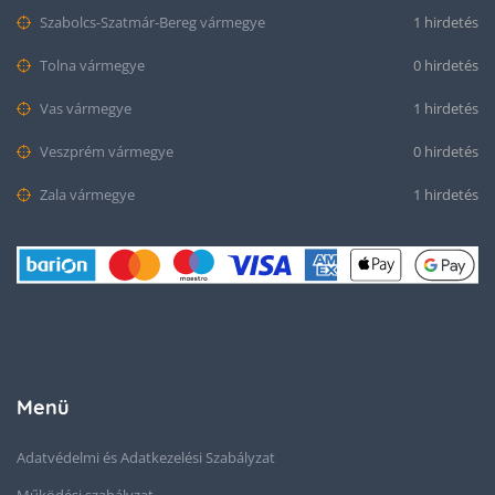
Szabolcs-Szatmár-Bereg vármegye
1 hirdetés
Tolna vármegye
0 hirdetés
Vas vármegye
1 hirdetés
Veszprém vármegye
0 hirdetés
Zala vármegye
1 hirdetés
Menü
Adatvédelmi és Adatkezelési Szabályzat
Működési szabályzat