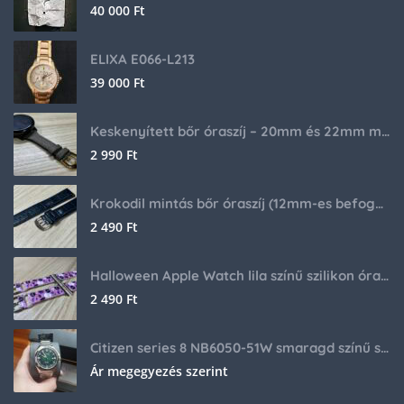
40 000
Ft
ELIXA E066-L213
39 000
Ft
Keskenyített bőr óraszíj – 20mm és 22mm méretben
2 990
Ft
Krokodil mintás bőr óraszíj (12mm-es befogóval rendelkező órához)
2 490
Ft
Halloween Apple Watch lila színű szilikon óraszíj
2 490
Ft
Citizen series 8 NB6050-51W smaragd színű számlappal
Ár megegyezés szerint