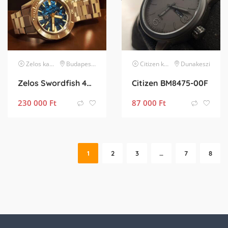
Zelos
karóra
Budapest XVII. kerület
Citizen
karóra
Dunakeszi
Zelos Swordfish 40 mm SS „Blue Meteorite”
Citizen BM8475-00F
230 000
Ft
87 000
Ft
1
2
3
…
7
8