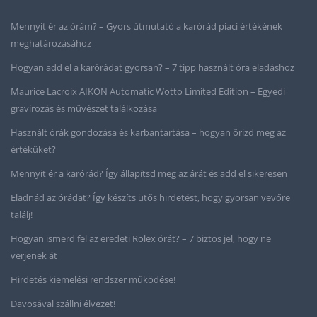
Mennyit ér az órám? – Gyors útmutató a karórád piaci értékének
meghatározásához
Hogyan add el a karórádat gyorsan? – 7 tipp használt óra eladáshoz
Maurice Lacroix AIKON Automatic Wotto Limited Edition – Egyedi
gravírozás és művészet találkozása
Használt órák gondozása és karbantartása – hogyan őrizd meg az
értéküket?
Mennyit ér a karórád? Így állapítsd meg az árát és add el sikeresen
Eladnád az órádat? Így készíts ütős hirdetést, hogy gyorsan vevőre
találj!
Hogyan ismerd fel az eredeti Rolex órát? – 7 biztos jel, hogy ne
verjenek át
Hirdetés kiemelési rendszer működése!
Davosával szállni élvezet!