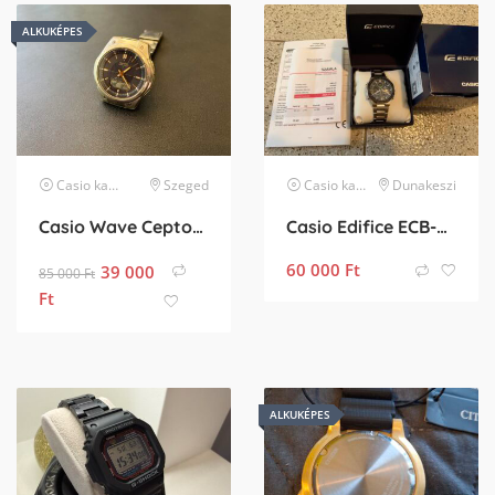
ALKUKÉPES
Casio
karóra
Szeged
Casio
karóra
Dunakeszi
Casio Wave Ceptor napelemes rádióvezérelt férfi karóra
Casio Edifice ECB-950DB
60 000
Ft
39 000
85 000
Ft
Ft
ALKUKÉPES