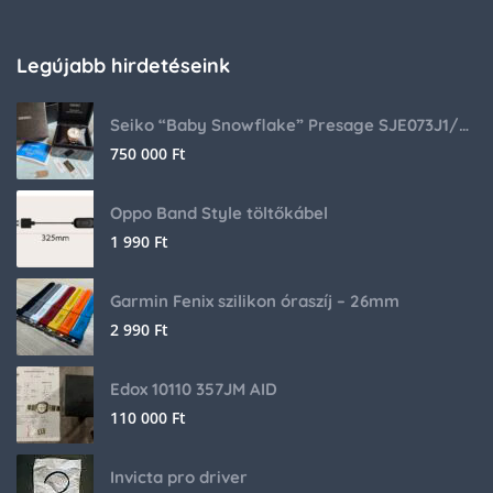
Legújabb hirdetéseink
Seiko “Baby Snowflake” Presage SJE073J1/SARA015 Limited Edition
750 000
Ft
Oppo Band Style töltőkábel
1 990
Ft
Garmin Fenix szilikon óraszíj – 26mm
2 990
Ft
Edox 10110 357JM AID
110 000
Ft
Invicta pro driver