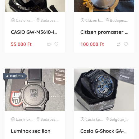
Casio
karóra
Budapest XX. kerület
Citizen
karóra
Budapest X. kerület
CASIO GW-M5610-1ER
Citizen promaster gold edition
55 000
Ft
100 000
Ft
ALKUKÉPES
Luminox
karóra
Budapest X. kerület
Casio
karóra
Salgótarján
Luminox sea lion
Casio G-Shock GA-100 1A-2ER – kék design