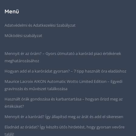
Menü
Adatvédelmi és Adatkezelési Szabályzat
Működési szabályzat
Mennyit ér az órám? – Gyors útmutató a karórád piaci értékének
meghatározásához
Hogyan add el a karórádat gyorsan? – 7 tipp használt óra eladáshoz
Maurice Lacroix AIKON Automatic Wotto Limited Edition – Egyedi
gravírozás és művészet találkozása
Használt órák gondozása és karbantartása – hogyan őrizd meg az
értéküket?
Mennyit ér a karórád? Így állapítsd meg az árát és add el sikeresen
Eladnád az órádat? Így készíts ütős hirdetést, hogy gyorsan vevőre
találj!