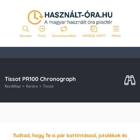
Keresés
Profil
Összehasonlítás
HIRDESS MOST!
MENÜ
Tissot PR100 Chronograph
Kezdőlap
Karóra
Tissot
Tudtad, hogy Te is pár kattintással, jutalékok és