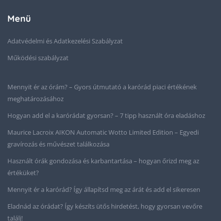
Menü
Adatvédelmi és Adatkezelési Szabályzat
Működési szabályzat
Mennyit ér az órám? – Gyors útmutató a karórád piaci értékének
meghatározásához
Hogyan add el a karórádat gyorsan? – 7 tipp használt óra eladáshoz
Maurice Lacroix AIKON Automatic Wotto Limited Edition – Egyedi
gravírozás és művészet találkozása
Használt órák gondozása és karbantartása – hogyan őrizd meg az
értéküket?
Mennyit ér a karórád? Így állapítsd meg az árát és add el sikeresen
Eladnád az órádat? Így készíts ütős hirdetést, hogy gyorsan vevőre
találj!