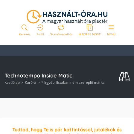
Keresés
Profil
Összehasonlítás
HIRDESS MOST!
MENÜ
Technotempo Inside Matic
Kezdőlap
Karóra
* Egyéb, listában nem szereplő márka
Tudtad, hogy Te is pár kattintással, jutalékok és