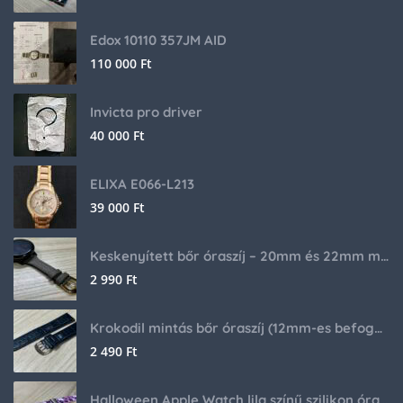
Edox 10110 357JM AID
110 000
Ft
Invicta pro driver
40 000
Ft
ELIXA E066-L213
39 000
Ft
Keskenyített bőr óraszíj – 20mm és 22mm méretben
2 990
Ft
Krokodil mintás bőr óraszíj (12mm-es befogóval rendelkező órához)
2 490
Ft
Halloween Apple Watch lila színű szilikon óraszíj