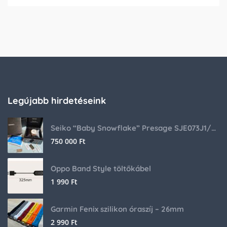
Legújabb hirdetéseink
Seiko “Baby Snowflake” Presage SJE073J1/SARA015 Limited Edition
750 000
Ft
Oppo Band Style töltőkábel
1 990
Ft
Garmin Fenix szilikon óraszíj – 26mm
2 990
Ft