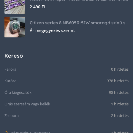
2 490
Ft
Citizen series 8 NB6050-51W smaragd színű számlappal
Ár megegyezés szerint
Kereső
Falióra
0 hirdetés
Karóra
378 hirdetés
Óra kiegészítők
98 hirdetés
Órás szerszám vagy kellék
1 hirdetés
Zsebóra
2 hirdetés