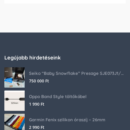
Legújabb hirdetéseink
Seiko “Baby Snowflake” Presage SJE073J1/SARA015 Limited Edition
750 000
Ft
Oppo Band Style töltőkábel
1 990
Ft
Garmin Fenix szilikon óraszíj – 26mm
2 990
Ft