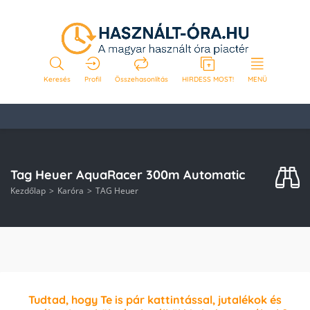
Keresés
Profil
Összehasonlítás
HIRDESS MOST!
MENÜ
Tag Heuer AquaRacer 300m Automatic
Kezdőlap
Karóra
TAG Heuer
Tudtad, hogy Te is pár kattintással, jutalékok és