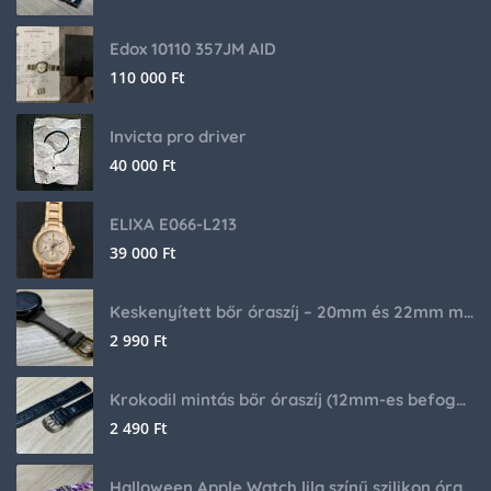
Edox 10110 357JM AID
110 000
Ft
Invicta pro driver
40 000
Ft
ELIXA E066-L213
39 000
Ft
Keskenyített bőr óraszíj – 20mm és 22mm méretben
2 990
Ft
Krokodil mintás bőr óraszíj (12mm-es befogóval rendelkező órához)
2 490
Ft
Halloween Apple Watch lila színű szilikon óraszíj