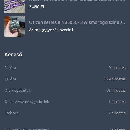
2 490
Ft
Citizen series 8 NB6050-51W smaragd színű számlappal
Ár megegyezés szerint
Kereső
Falióra
0 hirdetés
Karóra
379 hirdetés
Óra kiegészítők
98 hirdetés
Órás szerszám vagy kellék
1 hirdetés
Zsebóra
2 hirdetés