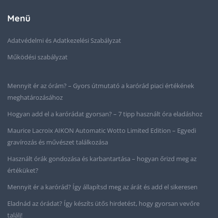
Menü
Adatvédelmi és Adatkezelési Szabályzat
Működési szabályzat
Mennyit ér az órám? – Gyors útmutató a karórád piaci értékének
meghatározásához
Hogyan add el a karórádat gyorsan? – 7 tipp használt óra eladáshoz
Maurice Lacroix AIKON Automatic Wotto Limited Edition – Egyedi
gravírozás és művészet találkozása
Használt órák gondozása és karbantartása – hogyan őrizd meg az
értéküket?
Mennyit ér a karórád? Így állapítsd meg az árát és add el sikeresen
Eladnád az órádat? Így készíts ütős hirdetést, hogy gyorsan vevőre
találj!