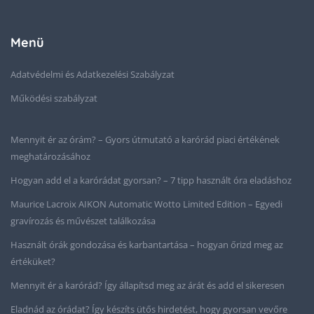
Menü
Adatvédelmi és Adatkezelési Szabályzat
Működési szabályzat
Mennyit ér az órám? – Gyors útmutató a karórád piaci értékének
meghatározásához
Hogyan add el a karórádat gyorsan? – 7 tipp használt óra eladáshoz
Maurice Lacroix AIKON Automatic Wotto Limited Edition – Egyedi
gravírozás és művészet találkozása
Használt órák gondozása és karbantartása – hogyan őrizd meg az
értéküket?
Mennyit ér a karórád? Így állapítsd meg az árát és add el sikeresen
Eladnád az órádat? Így készíts ütős hirdetést, hogy gyorsan vevőre