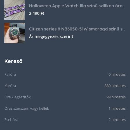
Halloween Apple Watch lila színű szilikon óraszíj
2 490
Ft
Citizen series 8 NB6050-51W smaragd színű számlappal
Ár megegyezés szerint
Kereső
Falióra
0 hirdetés
Karóra
380 hirdetés
Óra kiegészítők
99 hirdetés
Órás szerszám vagy kellék
1 hirdetés
Zsebóra
2 hirdetés