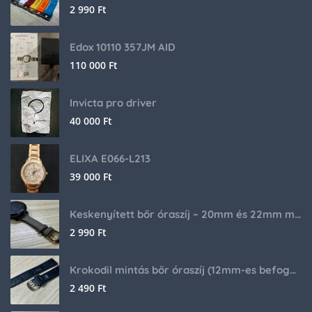
2 990
Ft
Edox 10110 357JM AID
110 000
Ft
Invicta pro driver
40 000
Ft
ELIXA E066-L213
39 000
Ft
Keskenyített bőr óraszíj – 20mm és 22mm méretben
2 990
Ft
Krokodil mintás bőr óraszíj (12mm-es befogóval rendelkező órához)
2 490
Ft