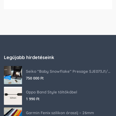
Legújabb hirdetéseink
Seiko “Baby Snowflake” Presage SJE073J1/SARA015 Limited Edition
750 000
Ft
Oppo Band Style töltőkábel
1 990
Ft
Garmin Fenix szilikon óraszíj – 26mm