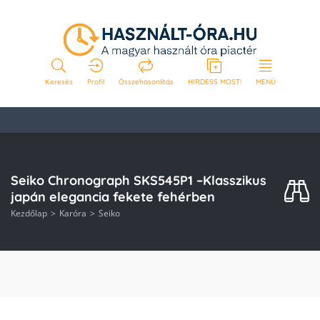
Keresés
Profil
Összehasonlítás
HIRDESS MOST!
MENÜ
Seiko Chronograph SKS545P1 –Klasszikus
japán elegancia fekete fehérben
Kezdőlap
Karóra
Seiko