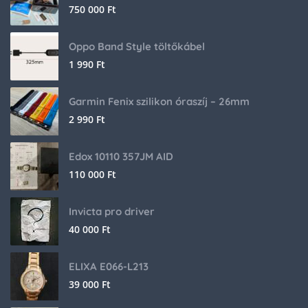
750 000
Ft
Oppo Band Style töltőkábel
1 990
Ft
Garmin Fenix szilikon óraszíj – 26mm
2 990
Ft
Edox 10110 357JM AID
110 000
Ft
Invicta pro driver
40 000
Ft
ELIXA E066-L213
39 000
Ft