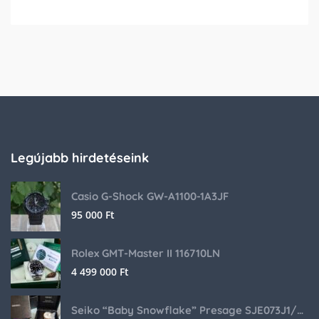
Legújabb hirdetéseink
Casio G-Shock GW-A1100-1A3JF
95 000
Ft
Rolex GMT-Master II 116710LN
4 499 000
Ft
Seiko “Baby Snowflake” Presage SJE073J1/SARA015 Limited Edition