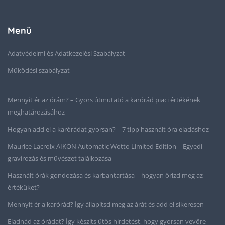
Menü
Adatvédelmi és Adatkezelési Szabályzat
Működési szabályzat
Mennyit ér az órám? – Gyors útmutató a karórád piaci értékének
meghatározásához
Hogyan add el a karórádat gyorsan? – 7 tipp használt óra eladáshoz
Maurice Lacroix AIKON Automatic Wotto Limited Edition – Egyedi
gravírozás és művészet találkozása
Használt órák gondozása és karbantartása – hogyan őrizd meg az
értéküket?
Mennyit ér a karórád? Így állapítsd meg az árát és add el sikeresen
Eladnád az órádat? Így készíts ütős hirdetést, hogy gyorsan vevőre