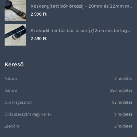
Keskenyített bőr óraszíj – 20mm és 22mm méretben
2 990
Ft
Krokodil mintás bőr óraszíj (12mm-es befogóval rendelkező órához)
2 490
Ft
Kereső
Falióra
0 hirdetés
Karóra
380 hirdetés
Óra kiegészítők
98 hirdetés
Órás szerszám vagy kellék
1 hirdetés
Zsebóra
2 hirdetés