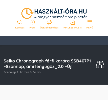
Keresés
Profil
Összehasonlítás
HIRDESS MOST!
MENÜ
Seiko Chronograph férfi karóra SSB407P1
–Számlap, ami lenyűgöz_2.0 –Új!
Kezdőlap
Karóra
Seiko