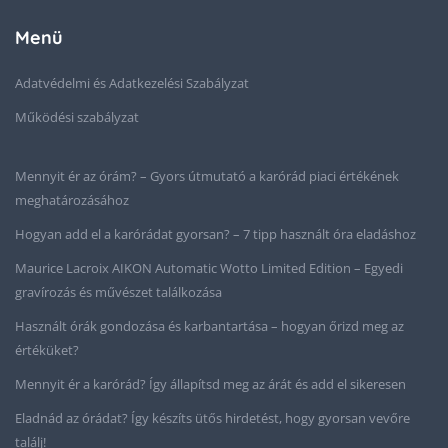
Menü
Adatvédelmi és Adatkezelési Szabályzat
Működési szabályzat
Mennyit ér az órám? – Gyors útmutató a karórád piaci értékének
meghatározásához
Hogyan add el a karórádat gyorsan? – 7 tipp használt óra eladáshoz
Maurice Lacroix AIKON Automatic Wotto Limited Edition – Egyedi
gravírozás és művészet találkozása
Használt órák gondozása és karbantartása – hogyan őrizd meg az
értéküket?
Mennyit ér a karórád? Így állapítsd meg az árát és add el sikeresen
Eladnád az órádat? Így készíts ütős hirdetést, hogy gyorsan vevőre
találj!