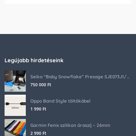
Legújabb hirdetéseink
Seiko “Baby Snowflake” Presage SJE073J1/SARA015 Limited Edition
750 000
Ft
Oppo Band Style töltőkábel
1 990
Ft
Garmin Fenix szilikon óraszíj – 26mm
2 990
Ft