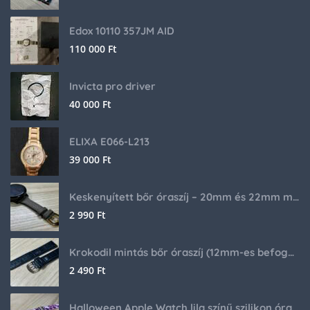
Edox 10110 357JM AID
110 000
Ft
Invicta pro driver
40 000
Ft
ELIXA E066-L213
39 000
Ft
Keskenyített bőr óraszíj – 20mm és 22mm méretben
2 990
Ft
Krokodil mintás bőr óraszíj (12mm-es befogóval rendelkező órához)
2 490
Ft
Halloween Apple Watch lila színű szilikon óraszíj