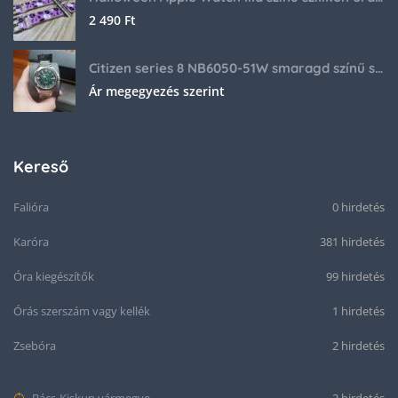
2 490
Ft
Citizen series 8 NB6050-51W smaragd színű számlappal
Ár megegyezés szerint
Kereső
Falióra
0 hirdetés
Karóra
381 hirdetés
Óra kiegészítők
99 hirdetés
Órás szerszám vagy kellék
1 hirdetés
Zsebóra
2 hirdetés