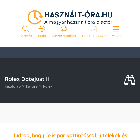
Keresés
Profil
Összehasonlítás
HIRDESS MOST!
MENÜ
Rolex Datejust II
Kezdőlap
Karóra
Rolex
Tudtad, hogy Te is pár kattintással, jutalékok és