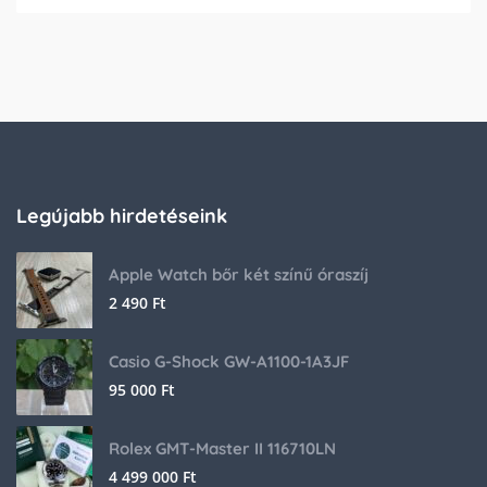
Legújabb hirdetéseink
Apple Watch bőr két színű óraszíj
2 490
Ft
Casio G-Shock GW-A1100-1A3JF
95 000
Ft
Rolex GMT-Master II 116710LN
4 499 000
Ft