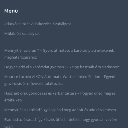
Menü
Adatvédelmi és Adatkezelési Szabályzat
Működési szabályzat
Mennyit ér az órám? – Gyors útmutató a karórád piaci értékének
meghatározásához
Hogyan add el a karórádat gyorsan? – 7 tipp használt óra eladáshoz
Maurice Lacroix AIKON Automatic Wotto Limited Edition – Egyedi
gravírozás és művészet találkozása
Használt órák gondozása és karbantartása – hogyan őrizd meg az
értéküket?
Mennyit ér a karórád? Így állapítsd meg az árát és add el sikeresen
Eladnád az órádat? Így készíts ütős hirdetést, hogy gyorsan vevőre
találj!