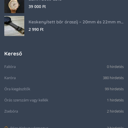
39 000
Ft
Keskenyített bőr óraszíj – 20mm és 22mm méretben
2 990
Ft
Kereső
Falióra
0 hirdetés
Karóra
380 hirdetés
Óra kiegészítők
99 hirdetés
Órás szerszám vagy kellék
1 hirdetés
Zsebóra
2 hirdetés