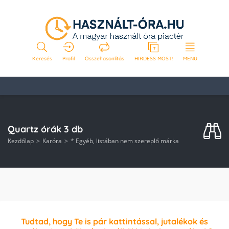
Keresés
Profil
Összehasonlítás
HIRDESS MOST!
MENÜ
Quartz órák 3 db
Kezdőlap
Karóra
* Egyéb, listában nem szereplő márka
Tudtad, hogy Te is pár kattintással, jutalékok és