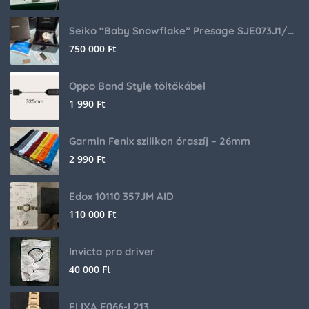
Seiko “Baby Snowflake” Presage SJE073J1/SARA015 Limited Edition
750 000
Ft
Oppo Band Style töltőkábel
1 990
Ft
Garmin Fenix szilikon óraszíj – 26mm
2 990
Ft
Edox 10110 357JM AID
110 000
Ft
Invicta pro driver
40 000
Ft
ELIXA E066-L213