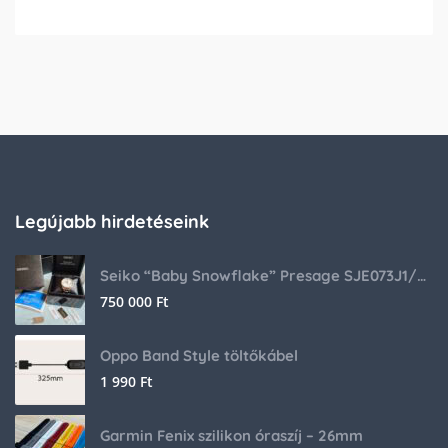
Legújabb hirdetéseink
Seiko “Baby Snowflake” Presage SJE073J1/SARA015 Limited Edition
750 000
Ft
Oppo Band Style töltőkábel
1 990
Ft
Garmin Fenix szilikon óraszíj – 26mm