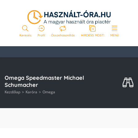
Keresés
Profil
Összehasonlítás
HIRDESS MOST!
MENÜ
Omega Speedmaster Michael
Schumacher
Kezdőlap
Karóra
Omega