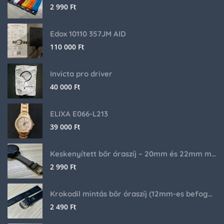
2 990
Ft
Edox 10110 357JM AID
110 000
Ft
Invicta pro driver
40 000
Ft
ELIXA E066-L213
39 000
Ft
Keskenyített bőr óraszíj – 20mm és 22mm méretben
2 990
Ft
Krokodil mintás bőr óraszíj (12mm-es befogóval rendelkező órához)
2 490
Ft