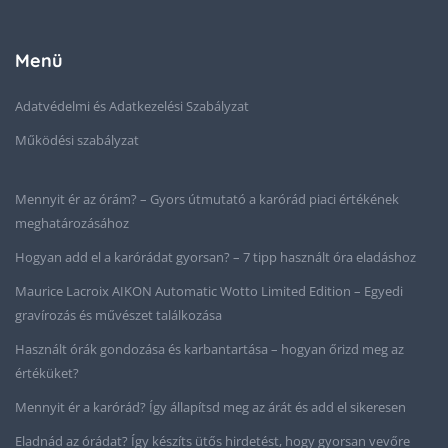
Menü
Adatvédelmi és Adatkezelési Szabályzat
Működési szabályzat
Mennyit ér az órám? – Gyors útmutató a karórád piaci értékének
meghatározásához
Hogyan add el a karórádat gyorsan? – 7 tipp használt óra eladáshoz
Maurice Lacroix AIKON Automatic Wotto Limited Edition – Egyedi
gravírozás és művészet találkozása
Használt órák gondozása és karbantartása – hogyan őrizd meg az
értéküket?
Mennyit ér a karórád? Így állapítsd meg az árát és add el sikeresen
Eladnád az órádat? Így készíts ütős hirdetést, hogy gyorsan vevőre