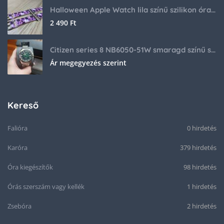
Halloween Apple Watch lila színű szilikon óraszíj
2 490
Ft
Citizen series 8 NB6050-51W smaragd színű számlappal
Ár megegyezés szerint
Kereső
Falióra
0 hirdetés
Karóra
379 hirdetés
Óra kiegészítők
98 hirdetés
Órás szerszám vagy kellék
1 hirdetés
Zsebóra
2 hirdetés