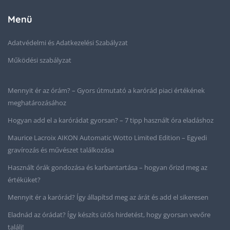
Menü
Adatvédelmi és Adatkezelési Szabályzat
Működési szabályzat
Mennyit ér az órám? – Gyors útmutató a karórád piaci értékének
meghatározásához
Hogyan add el a karórádat gyorsan? – 7 tipp használt óra eladáshoz
Maurice Lacroix AIKON Automatic Wotto Limited Edition – Egyedi
gravírozás és művészet találkozása
Használt órák gondozása és karbantartása – hogyan őrizd meg az
értéküket?
Mennyit ér a karórád? Így állapítsd meg az árát és add el sikeresen
Eladnád az órádat? Így készíts ütős hirdetést, hogy gyorsan vevőre
találj!