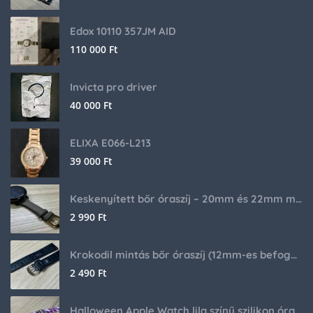
Edox 10110 357JM AID
110 000
Ft
Invicta pro driver
40 000
Ft
ELIXA E066-L213
39 000
Ft
Keskenyített bőr óraszíj – 20mm és 22mm méretben
2 990
Ft
Krokodil mintás bőr óraszíj (12mm-es befogóval rendelkező órához)
2 490
Ft
Halloween Apple Watch lila színű szilikon óraszíj