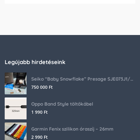
Legújabb hirdetéseink
Seiko “Baby Snowflake” Presage SJE073J1/SARA015 Limited Edition
750 000
Ft
Oppo Band Style töltőkábel
1 990
Ft
Garmin Fenix szilikon óraszíj – 26mm
2 990
Ft