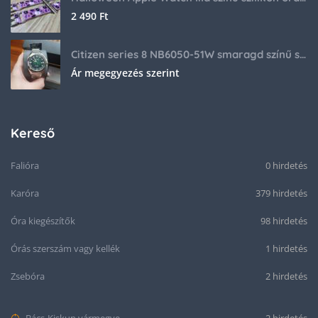
2 490
Ft
Citizen series 8 NB6050-51W smaragd színű számlappal
Ár megegyezés szerint
Kereső
Falióra
0 hirdetés
Karóra
379 hirdetés
Óra kiegészítők
98 hirdetés
Órás szerszám vagy kellék
1 hirdetés
Zsebóra
2 hirdetés