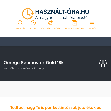
Keresés
Profil
Összehasonlítás
HIRDESS MOST!
MENÜ
Omega Seamaster Gold 18k
Kezdőlap
Karóra
Omega
Tudtad, hogy Te is pár kattintással, jutalékok és