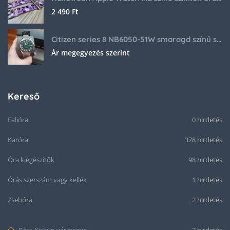
2 490
Ft
Citizen series 8 NB6050-51W smaragd színű számlappal
Ár megegyezés szerint
Kereső
Falióra
0 hirdetés
Karóra
378 hirdetés
Óra kiegészítők
98 hirdetés
Órás szerszám vagy kellék
1 hirdetés
Zsebóra
2 hirdetés