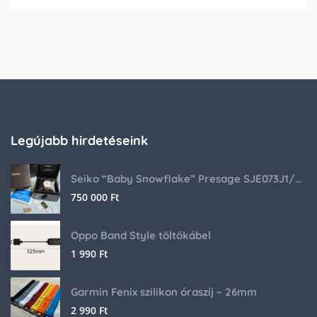
Legújabb hirdetéseink
Seiko “Baby Snowflake” Presage SJE073J1/SARA015 Limited Edition
750 000
Ft
Oppo Band Style töltőkábel
1 990
Ft
Garmin Fenix szilikon óraszíj – 26mm
2 990
Ft