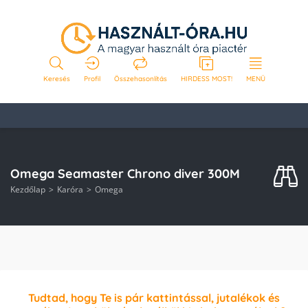
Keresés
Profil
Összehasonlítás
HIRDESS MOST!
MENÜ
Omega Seamaster Chrono diver 300M
Kezdőlap
Karóra
Omega
Tudtad, hogy Te is pár kattintással, jutalékok és