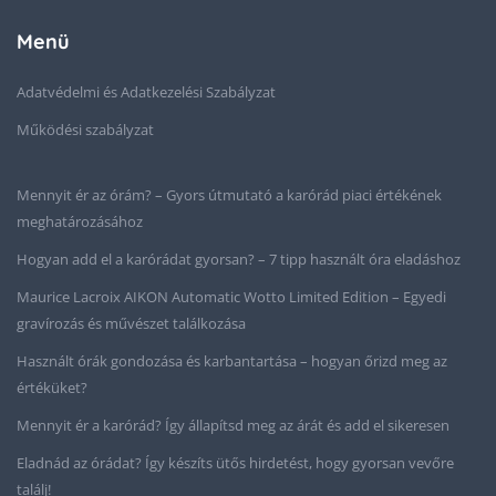
Menü
Adatvédelmi és Adatkezelési Szabályzat
Működési szabályzat
Mennyit ér az órám? – Gyors útmutató a karórád piaci értékének
meghatározásához
Hogyan add el a karórádat gyorsan? – 7 tipp használt óra eladáshoz
Maurice Lacroix AIKON Automatic Wotto Limited Edition – Egyedi
gravírozás és művészet találkozása
Használt órák gondozása és karbantartása – hogyan őrizd meg az
értéküket?
Mennyit ér a karórád? Így állapítsd meg az árát és add el sikeresen
Eladnád az órádat? Így készíts ütős hirdetést, hogy gyorsan vevőre
találj!