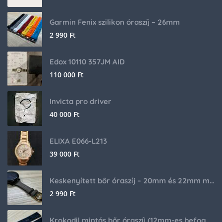
Garmin Fenix szilikon óraszíj – 26mm
2 990
Ft
Edox 10110 357JM AID
110 000
Ft
Invicta pro driver
40 000
Ft
ELIXA E066-L213
39 000
Ft
Keskenyített bőr óraszíj – 20mm és 22mm méretben
2 990
Ft
Krokodil mintás bőr óraszíj (12mm-es befogóval rendelkező órához)