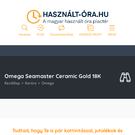
Keresés
Profil
Összehasonlítás
HIRDESS MOST!
MENÜ
Omega Seamaster Ceramic Gold 18K
Kezdőlap
Karóra
Omega
Tudtad, hogy Te is pár kattintással, jutalékok és