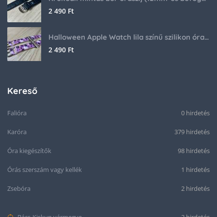
2 490
Ft
Halloween Apple Watch lila színű szilikon óraszíj
2 490
Ft
Kereső
Falióra
0 hirdetés
Karóra
379 hirdetés
Óra kiegészítők
98 hirdetés
Órás szerszám vagy kellék
1 hirdetés
Zsebóra
2 hirdetés