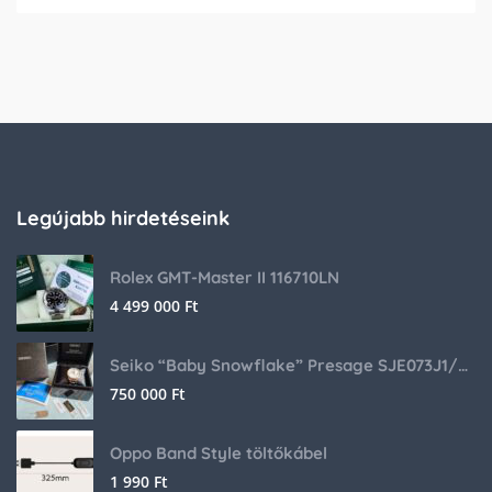
Legújabb hirdetéseink
Rolex GMT-Master II 116710LN
4 499 000
Ft
Seiko “Baby Snowflake” Presage SJE073J1/SARA015 Limited Edition
750 000
Ft
Oppo Band Style töltőkábel
1 990
Ft