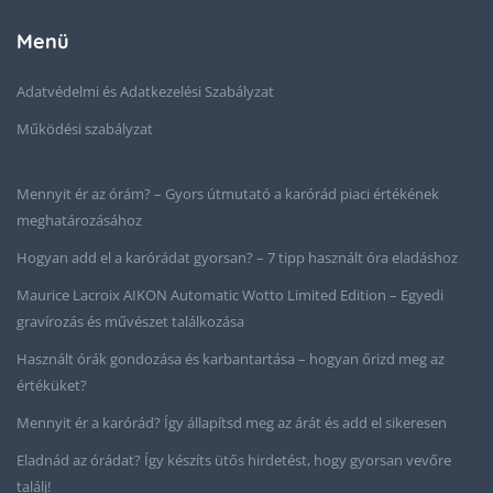
Menü
Adatvédelmi és Adatkezelési Szabályzat
Működési szabályzat
Mennyit ér az órám? – Gyors útmutató a karórád piaci értékének
meghatározásához
Hogyan add el a karórádat gyorsan? – 7 tipp használt óra eladáshoz
Maurice Lacroix AIKON Automatic Wotto Limited Edition – Egyedi
gravírozás és művészet találkozása
Használt órák gondozása és karbantartása – hogyan őrizd meg az
értéküket?
Mennyit ér a karórád? Így állapítsd meg az árát és add el sikeresen
Eladnád az órádat? Így készíts ütős hirdetést, hogy gyorsan vevőre
találj!