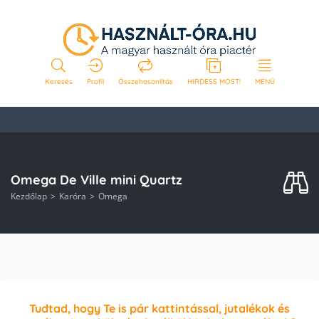
Keresés
Profil
Összehasonlítás
HIRDESS MOST!
MENÜ
Omega De Ville mini Quartz
Kezdőlap
Karóra
Omega
Tudtad, hogy Te is pár kattintással, jutalékok és