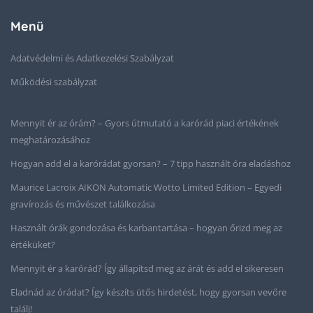
Menü
Adatvédelmi és Adatkezelési Szabályzat
Működési szabályzat
Mennyit ér az órám? – Gyors útmutató a karórád piaci értékének
meghatározásához
Hogyan add el a karórádat gyorsan? – 7 tipp használt óra eladáshoz
Maurice Lacroix AIKON Automatic Wotto Limited Edition – Egyedi
gravírozás és művészet találkozása
Használt órák gondozása és karbantartása – hogyan őrizd meg az
értéküket?
Mennyit ér a karórád? Így állapítsd meg az árát és add el sikeresen
Eladnád az órádat? Így készíts ütős hirdetést, hogy gyorsan vevőre
találj!