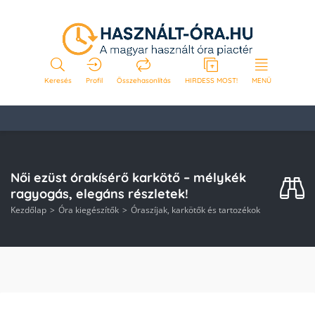
Keresés
Profil
Összehasonlítás
HIRDESS MOST!
MENÜ
Női ezüst órakísérő karkötő – mélykék
ragyogás, elegáns részletek!
Kezdőlap
Óra kiegészítők
Óraszíjak, karkötők és tartozékok