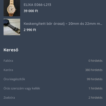
ELIXA E066-L213
39 000
Ft
Keskenyített bőr óraszíj – 20mm és 22mm méretben
2 990
Ft
Kereső
Falióra
0 hirdetés
Karóra
380 hirdetés
Óra kiegészítők
99 hirdetés
Órás szerszám vagy kellék
1 hirdetés
Zsebóra
2 hirdetés