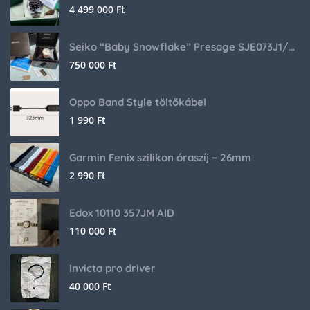
4 499 000
Ft
Seiko “Baby Snowflake” Presage SJE073J1/SARA015 Limited Edition
750 000
Ft
Oppo Band Style töltőkábel
1 990
Ft
Garmin Fenix szilikon óraszíj – 26mm
2 990
Ft
Edox 10110 357JM AID
110 000
Ft
Invicta pro driver
40 000
Ft