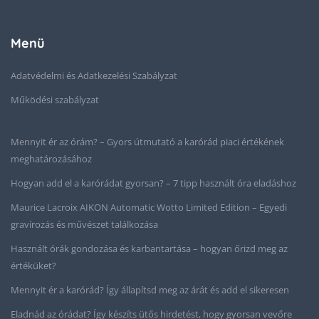
Menü
Adatvédelmi és Adatkezelési Szabályzat
Működési szabályzat
Mennyit ér az órám? – Gyors útmutató a karórád piaci értékének
meghatározásához
Hogyan add el a karórádat gyorsan? – 7 tipp használt óra eladáshoz
Maurice Lacroix AIKON Automatic Wotto Limited Edition – Egyedi
gravírozás és művészet találkozása
Használt órák gondozása és karbantartása – hogyan őrizd meg az
értéküket?
Mennyit ér a karórád? Így állapítsd meg az árát és add el sikeresen
Eladnád az órádat? Így készíts ütős hirdetést, hogy gyorsan vevőre