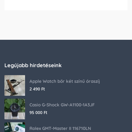
Legújabb hirdetéseink
Apple Watch bőr két színű óraszíj
2 490
Ft
Casio G-Shock GW-A1100-1A3JF
95 000
Ft
Rolex GMT-Master II 116710LN