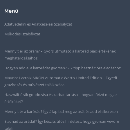
Menü
Adatvédelmi és Adatkezelési Szabályzat
Működési szabályzat
Mennyit ér az órám? – Gyors útmutató a karórád piaci értékének
meghatározásához
Hogyan add el a karórádat gyorsan? – 7 tipp használt óra eladáshoz
Maurice Lacroix AIKON Automatic Wotto Limited Edition – Egyedi
gravírozás és művészet találkozása
Használt órák gondozása és karbantartása – hogyan őrizd meg az
értéküket?
Mennyit ér a karórád? Így állapítsd meg az árát és add el sikeresen
Eladnád az órádat? Így készíts ütős hirdetést, hogy gyorsan vevőre
találj!