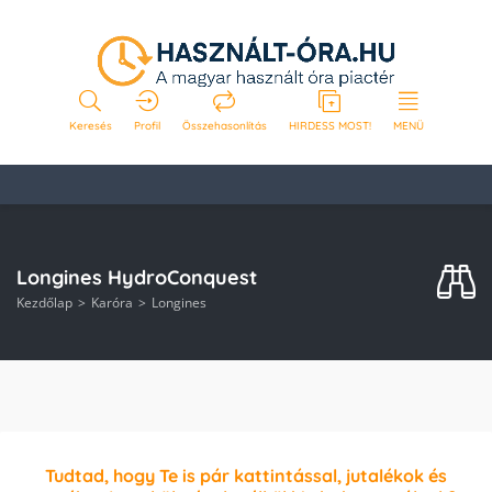
Keresés
Profil
Összehasonlítás
HIRDESS MOST!
MENÜ
Longines HydroConquest
Kezdőlap
Karóra
Longines
Tudtad, hogy Te is pár kattintással, jutalékok és