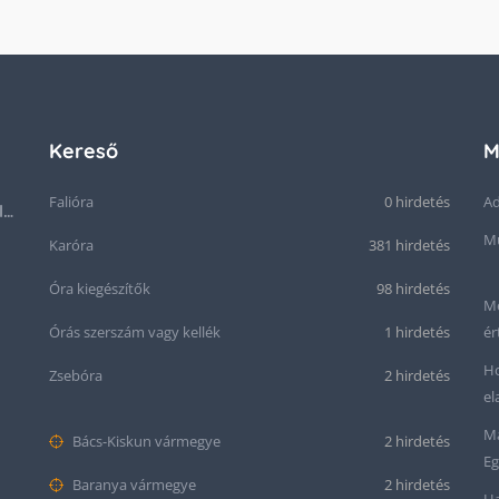
Kereső
M
Falióra
0 hirdetés
Ad
Hublot King Power Unico GMT komplett rózsaarany
Mű
Karóra
381 hirdetés
Óra kiegészítők
98 hirdetés
Me
Órás szerszám vagy kellék
1 hirdetés
ér
Ho
Zsebóra
2 hirdetés
el
Ma
Bács-Kiskun vármegye
2 hirdetés
Eg
Baranya vármegye
2 hirdetés