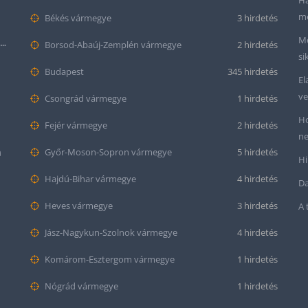
Ha
me
Békés vármegye
3 hirdetés
Me
Seiko “Baby Snowflake” Presage SJE073J1/SARA015 Limited Edition
Borsod-Abaúj-Zemplén vármegye
2 hirdetés
si
Budapest
345 hirdetés
El
ve
Csongrád vármegye
1 hirdetés
Ho
Fejér vármegye
2 hirdetés
ne
m
Győr-Moson-Sopron vármegye
5 hirdetés
Hi
Hajdú-Bihar vármegye
4 hirdetés
Da
Heves vármegye
3 hirdetés
A 
Jász-Nagykun-Szolnok vármegye
4 hirdetés
Komárom-Esztergom vármegye
1 hirdetés
Nógrád vármegye
1 hirdetés