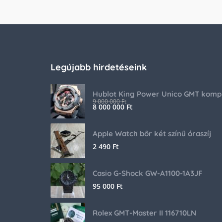
Legújabb hirdetéseink
9 000 000
Ft
8 000 000
Ft
Apple Watch bőr két színű óraszíj
2 490
Ft
Casio G-Shock GW-A1100-1A3JF
95 000
Ft
Rolex GMT-Master II 116710LN