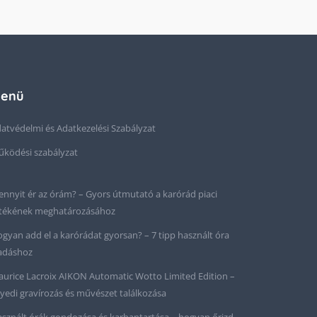
enü
atvédelmi és Adatkezelési Szabályzat
ködési szabályzat
nnyit ér az órám? – Gyors útmutató a karórád piaci
tékének meghatározásához
gyan add el a karórádat gyorsan? – 7 tipp használt óra
adáshoz
urice Lacroix AIKON Automatic Wotto Limited Edition –
yedi gravírozás és művészet találkozása