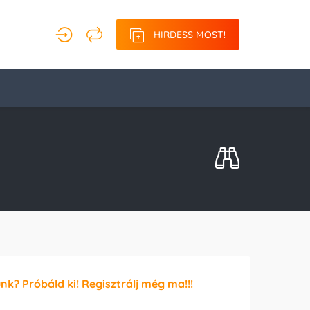
HIRDESS MOST!
unk? Próbáld ki! Regisztrálj még ma!!!