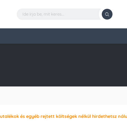
jutalékok és egyéb rejtett költségek nélkül hirdethetsz nál