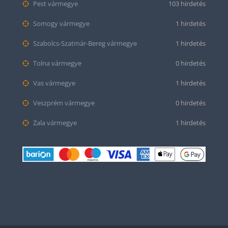
Pest vármegye
103 hirdetés
Somogy vármegye
1 hirdetés
Szabolcs-Szatmár-Bereg vármegye
1 hirdetés
Tolna vármegye
0 hirdetés
Vas vármegye
1 hirdetés
Veszprém vármegye
0 hirdetés
Zala vármegye
1 hirdetés