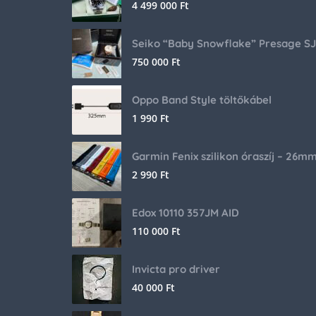
4 499 000
Ft
750 000
Ft
Oppo Band Style töltőkábel
1 990
Ft
Garmin Fenix szilikon óraszíj – 26m
2 990
Ft
Edox 10110 357JM AID
110 000
Ft
Invicta pro driver
40 000
Ft