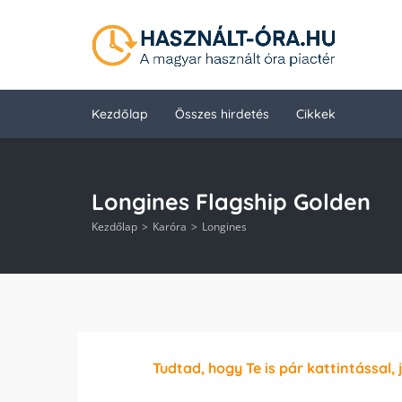
Kezdőlap
Összes hirdetés
Cikkek
Longines Flagship Golden
Kezdőlap
Karóra
Longines
Tudtad, hogy Te is pár kattintással, 