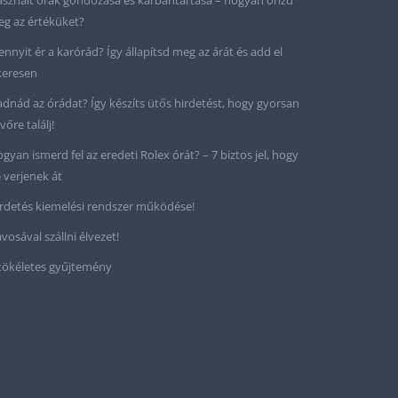
sznált órák gondozása és karbantartása – hogyan őrizd
g az értéküket?
nnyit ér a karórád? Így állapítsd meg az árát és add el
keresen
adnád az órádat? Így készíts ütős hirdetést, hogy gyorsan
vőre találj!
gyan ismerd fel az eredeti Rolex órát? – 7 biztos jel, hogy
 verjenek át
rdetés kiemelési rendszer működése!
vosával szállni élvezet!
tökéletes gyűjtemény