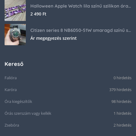
Halloween Apple Watch lila színű szilikon óraszíj
2 490
Ft
Citizen series 8 NB6050-51W smaragd színű számlappal
Ár megegyezés szerint
Kereső
Falióra
0 hirdetés
Karóra
379 hirdetés
Óra kiegészítők
98 hirdetés
Órás szerszám vagy kellék
1 hirdetés
Zsebóra
2 hirdetés