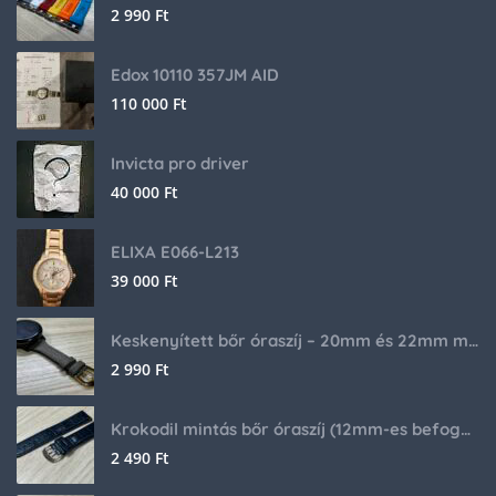
2 990
Ft
Edox 10110 357JM AID
110 000
Ft
Invicta pro driver
40 000
Ft
ELIXA E066-L213
39 000
Ft
Keskenyített bőr óraszíj – 20mm és 22mm méretben
2 990
Ft
Krokodil mintás bőr óraszíj (12mm-es befogóval rendelkező órához)
2 490
Ft