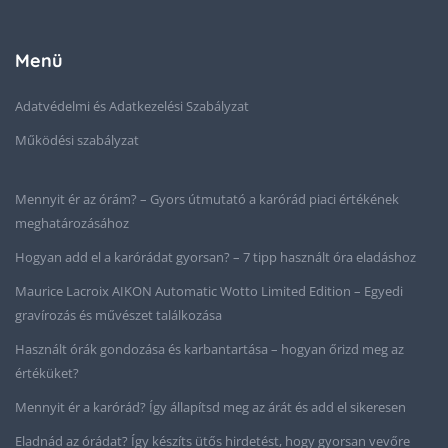
Menü
Adatvédelmi és Adatkezelési Szabályzat
Működési szabályzat
Mennyit ér az órám? – Gyors útmutató a karórád piaci értékének
meghatározásához
Hogyan add el a karórádat gyorsan? – 7 tipp használt óra eladáshoz
Maurice Lacroix AIKON Automatic Wotto Limited Edition – Egyedi
gravírozás és művészet találkozása
Használt órák gondozása és karbantartása – hogyan őrizd meg az
értéküket?
Mennyit ér a karórád? Így állapítsd meg az árát és add el sikeresen
Eladnád az órádat? Így készíts ütős hirdetést, hogy gyorsan vevőre