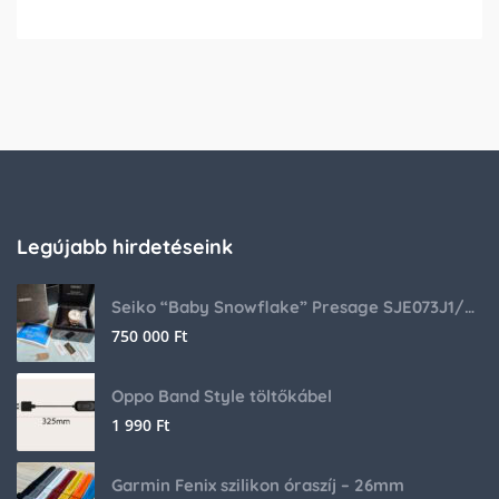
Legújabb hirdetéseink
Seiko “Baby Snowflake” Presage SJE073J1/SARA015 Limited Edition
750 000
Ft
Oppo Band Style töltőkábel
1 990
Ft
Garmin Fenix szilikon óraszíj – 26mm