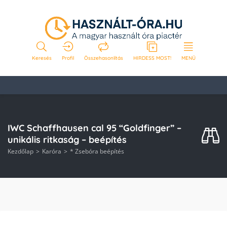
Keresés
Profil
Összehasonlítás
HIRDESS MOST!
MENÜ
IWC Schaffhausen cal 95 “Goldfinger” –
unikális ritkaság – beépítés
Kezdőlap
Karóra
* Zsebóra beépítés