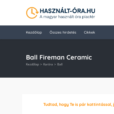
Kezdőlap
Összes hirdetés
Cikkek
Ball Fireman Ceramic
Kezdőlap
Karóra
Ball
Tudtad, hogy Te is pár kattintással, 