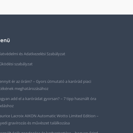
enü
atvédelmi és Adatkezelési Szabályzat
ködési szabályzat
nnyit ér az órám? – Gyors útmutató a karórád piaci
tékének meghatározásához
gyan add el a karórádat gyorsan? – 7 tipp használt óra
adáshoz
urice Lacroix AIKON Automatic Wotto Limited Edition –
yedi gravírozás és művészet találkozása