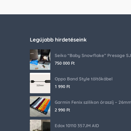
Legújabb hirdetéseink
750 000
Ft
Oppo Band Style töltőkábel
1 990
Ft
Garmin Fenix szilikon óraszíj – 26m
2 990
Ft
Edox 10110 357JM AID