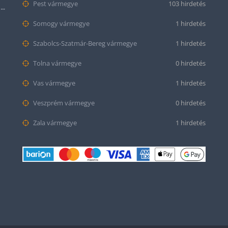
Pest vármegye
103 hirdetés
Citizen series 8 NB6050-51W smaragd színű számlappal
Somogy vármegye
1 hirdetés
Szabolcs-Szatmár-Bereg vármegye
1 hirdetés
Tolna vármegye
0 hirdetés
Vas vármegye
1 hirdetés
Veszprém vármegye
0 hirdetés
Zala vármegye
1 hirdetés