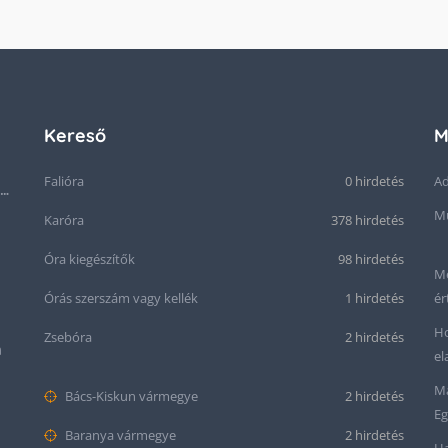
Kereső
M
Falióra
0 hirdetés
Ad
Seiko “Baby Snowflake” Presage SJE073J1/SARA015 Limited Edition
Mű
Karóra
378 hirdetés
Óra kiegészítők
98 hirdetés
Me
Órás szerszám vagy kellék
1 hirdetés
ér
Ho
Zsebóra
2 hirdetés
m
el
Ma
Bács-Kiskun vármegye
2 hirdetés
Eg
Baranya vármegye
2 hirdetés