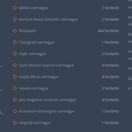
Ha
me
Békés vármegye
2 hirdetés
Me
Borsod-Abaúj-Zemplén vármegye
2 hirdetés
si
Budapest
344 hirdetés
El
ve
Csongrád vármegye
1 hirdetés
Ho
Fejér vármegye
2 hirdetés
ne
tt bőr óraszíj – 20mm és 22mm méretben
Győr-Moson-Sopron vármegye
4 hirdetés
Hi
Hajdú-Bihar vármegye
4 hirdetés
Da
Heves vármegye
3 hirdetés
A 
Krokodil mintás bőr óraszíj (12mm-es befogóval rendelkező órához)
Jász-Nagykun-Szolnok vármegye
4 hirdetés
Komárom-Esztergom vármegye
1 hirdetés
Halloween Apple Watch lila színű szilikon óraszíj
Nógrád vármegye
1 hirdetés