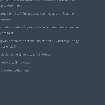
sznált órák gondozása és karbantartása – hogyan őrizd
g az értéküket?
nnyit ér a karórád? Így állapítsd meg az árát és add el
keresen
adnád az órádat? Így készíts ütős hirdetést, hogy gyorsan
vőre találj!
gyan ismerd fel az eredeti Rolex órát? – 7 biztos jel, hogy
 verjenek át
rdetés kiemelési rendszer működése!
vosával szállni élvezet!
tökéletes gyűjtemény