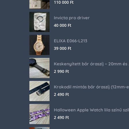
110 000
Ft
Invicta pro driver
40 000
Ft
ELIXA E066-L213
39 000
Ft
Keskenyíte
2 990
Ft
2 490
Ft
2 490
Ft