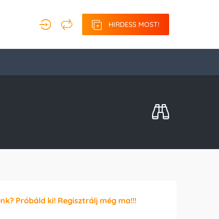
HIRDESS MOST!
unk? Próbáld ki! Regisztrálj még ma!!!