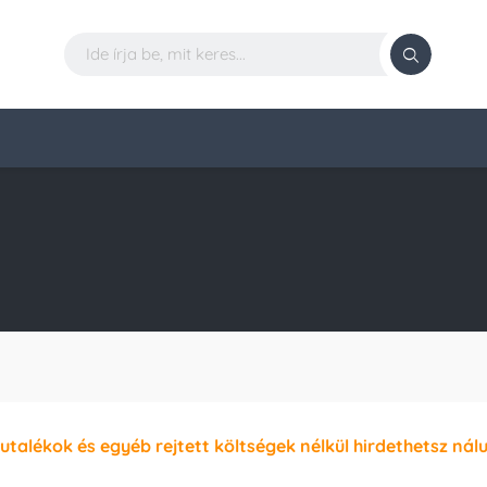
jutalékok és egyéb rejtett költségek nélkül hirdethetsz nál