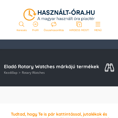
Keresés
Profil
Összehasonlítás
HIRDESS MOST!
MENÜ
Eladó Rotary Watches márkájú termékek
Kezdőlap
Rotary Watches
Tudtad, hogy Te is pár kattintással, jutalékok és