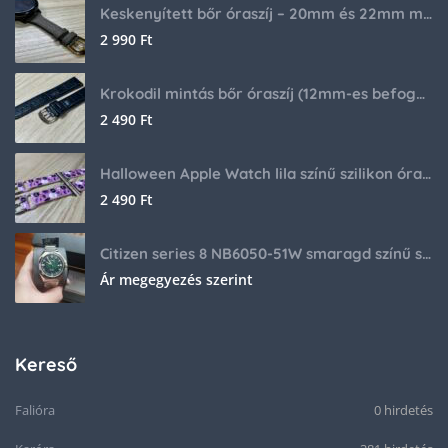
Keskenyített bőr óraszíj – 20mm és 22mm méretben
2 990
Ft
Krokodil mintás bőr óraszíj (12mm-es befogóval rendelkező órához)
2 490
Ft
Halloween Apple Watch lila színű szilikon óraszíj
2 490
Ft
Citizen series 8 NB6050-51W smaragd színű számlappal
Ár megegyezés szerint
Kereső
Falióra
0 hirdetés