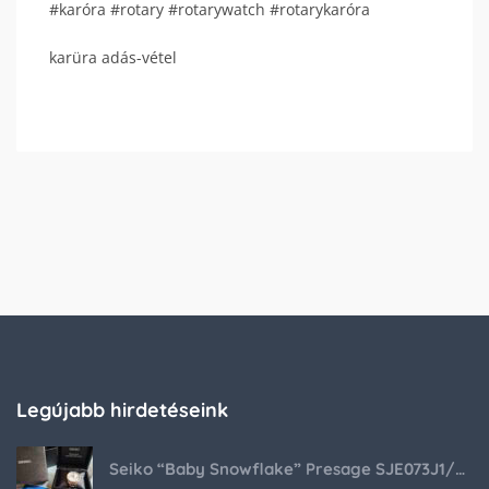
#karóra #rotary #rotarywatch #rotarykaróra
karüra adás-vétel
Legújabb hirdetéseink
Seiko “Baby Snowflake” Presage SJE073J1/SARA015 Limited Edition