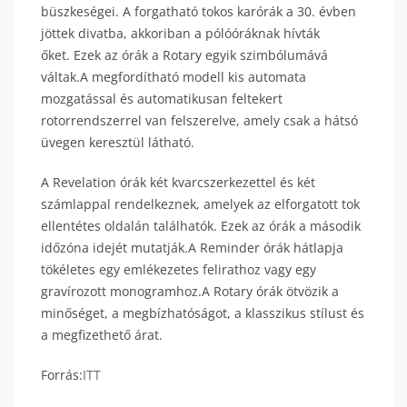
büszkeségei. A forgatható tokos karórák a 30. évben
jöttek divatba, akkoriban a pólóóráknak hívták
őket. Ezek az órák a Rotary egyik szimbólumává
váltak.A megfordítható modell kis automata
mozgatással és automatikusan feltekert
rotorrendszerrel van felszerelve, amely csak a hátsó
üvegen keresztül látható.
A Revelation órák két kvarcszerkezettel és két
számlappal rendelkeznek, amelyek az elforgatott tok
ellentétes oldalán találhatók. Ezek az órák a második
időzóna idejét mutatják.A Reminder órák hátlapja
tökéletes egy emlékezetes felirathoz vagy egy
gravírozott monogramhoz.A Rotary órák ötvözik a
minőséget, a megbízhatóságot, a klasszikus stílust és
a megfizethető árat.
Forrás:
ITT