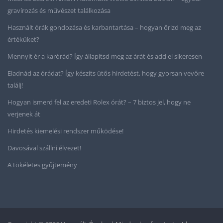
gravírozás és művészet találkozása
Használt órák gondozása és karbantartása – hogyan őrizd meg az
értéküket?
Mennyit ér a karórád? Így állapítsd meg az árát és add el sikeresen
Eladnád az órádat? Így készíts ütős hirdetést, hogy gyorsan vevőre
találj!
Hogyan ismerd fel az eredeti Rolex órát? – 7 biztos jel, hogy ne
verjenek át
Hirdetés kiemelési rendszer működése!
Davosával szállni élvezet!
A tökéletes gyűjtemény