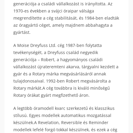
generációja a családi vállalkozást is irányította. Az
1970-es években a svájci óraipar válsága
megrendítette a cég stabilitását, és 1984-ben eladták
az óragyártó céget, amely majdnem abbahagyta a
gyártást.
A Moise Dreyfuss Ltd. cég 1987-ben folytatta
tevékenységét, a Dreyfuss család negyedik
generációja – Robert, a hagyományos családi
vállalkozást újrateremteni akarva, tárgyalni kezdett a
gyár és a Rotary márka megvásárlásáról annak
tulajdonosaival. 1992-ben Robert megvásárolta a
Rotary márkát.A cég továbbra is kiváló minőségű
Rotary órákat gyárt megfizethető áron.
A legtöbb óramodell kvarc szerkezetű és klasszikus
stílusú. Egyes modellek automatikus mozgatással
készülnek.A Revelation, Reversible és Reminder
modellek lefelé forgó tokkal készülnek, és ezek a cég