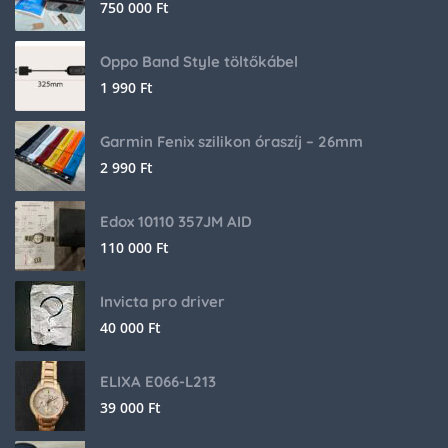
750 000
Ft
Oppo Band Style töltőkábel
1 990
Ft
Garmin Fenix szilikon óraszíj – 26mm
2 990
Ft
Edox 10110 357JM AID
110 000
Ft
Invicta pro driver
40 000
Ft
ELIXA E066-L213
39 000
Ft