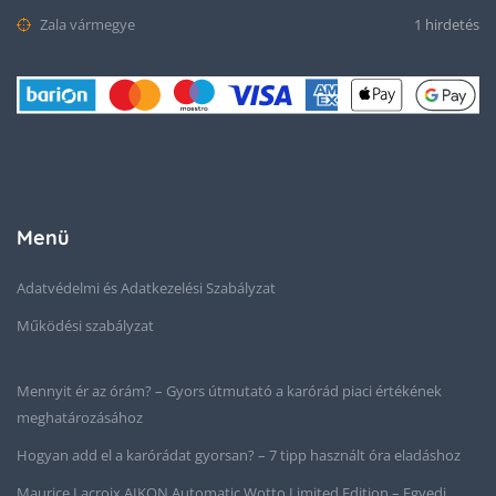
Zala vármegye
1 hirdetés
Menü
Adatvédelmi és Adatkezelési Szabályzat
Működési szabályzat
Mennyit ér az órám? – Gyors útmutató a karórád piaci értékének
meghatározásához
Hogyan add el a karórádat gyorsan? – 7 tipp használt óra eladáshoz
Maurice Lacroix AIKON Automatic Wotto Limited Edition – Egyedi