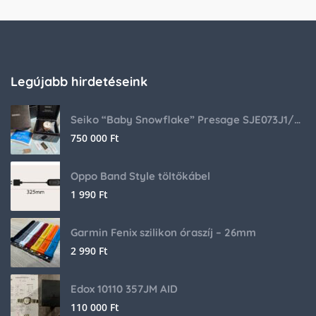
Legújabb hirdetéseink
Seiko “Baby Snowflake” Presage SJE073J1/SARA015 Limited Edition
750 000
Ft
Oppo Band Style töltőkábel
1 990
Ft
Garmin Fenix szilikon óraszíj – 26mm
2 990
Ft
Edox 10110 357JM AID
110 000
Ft