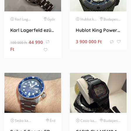
Karl Lagerfeld
karóra
Győr
Hublot
karóra
Budapest XXIII. kerület
Karl Lagerfeld ezüst chrono karóra Féláron
Hublot King Power TopCar Limited Edition
3 900 000
Ft
44 990
100 000
Ft
Ft
Seiko
karóra
Érd
Casio
karóra
Budapest XX. kerület