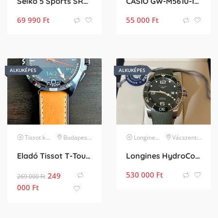
Seiko 5 Sports SRPD51K1 Automata
CASIO GW-M5610-1ER
69 990
Ft
55 000
Ft
ALKUKÉPES
ALKUKÉPES
Tissot
karóra
Budapest XVII. kerület
Longines
karóra
Vácszentlászló
Eladó Tissot T-Touch Connect Solar 47.5 mm fekete férfi karóra – 3 gyári szíj, töltő
Longines HydroConquest 41 mm automata, zöld, full set
530 000
Ft
249
269 000
Ft
000
Ft