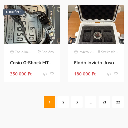
ALKUKÉPES
Casio
karóra
Edelény
Invicta
karóra
Székesfehérvár
Casio G-Shock MTG-B1000DCM limitált
Eladó Invicta Jason Taylor 19575 karóra díszdobozban
350 000
Ft
180 000
Ft
1
2
3
…
21
22