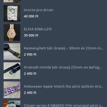
Invicta pro driver
40 000
Ft
ELIXA E066-L213
39 000
Ft
Keskenyített bőr óraszíj – 20mm és 22mm méretben
2 990
Ft
Krokodil mintás bőr óraszíj (12mm-es befogóval rendelkező órához)
2 490
Ft
Halloween Apple Watch lila színű szilikon óraszíj
2 490
Ft
Citizen series 8 NB6050-51W smaragd színű számlappal