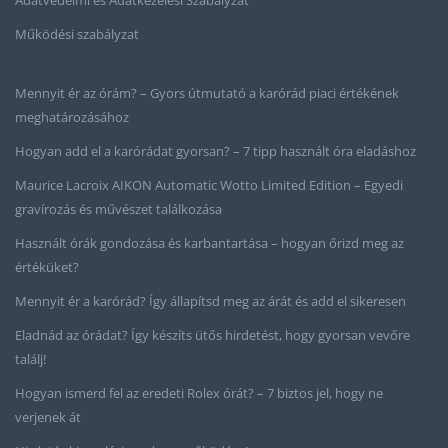
Adatvédelmi és Adatkezelési Szabályzat
Működési szabályzat
Mennyit ér az órám? – Gyors útmutató a karórád piaci értékének
meghatározásához
Hogyan add el a karórádat gyorsan? – 7 tipp használt óra eladáshoz
Maurice Lacroix AIKON Automatic Wotto Limited Edition – Egyedi
gravírozás és művészet találkozása
Használt órák gondozása és karbantartása – hogyan őrizd meg az
értéküket?
Mennyit ér a karórád? Így állapítsd meg az árát és add el sikeresen
Eladnád az órádat? Így készíts ütős hirdetést, hogy gyorsan vevőre
találj!
Hogyan ismerd fel az eredeti Rolex órát? – 7 biztos jel, hogy ne
verjenek át