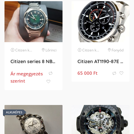
Citizen
karóra
Lőrinci
Citizen
karóra
Fonyód
Citizen series 8 NB6050-51W smaragd színű számlappal
Citizen AT1190-87E Férfi karóra eladó – Vadonatúj állapotban!
65 000
Ft
Ár megegyezés
szerint
ALKUKÉPES