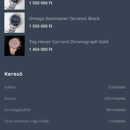
1 550 000
Ft
Omega Seamaster Ceramic Black
1 550 000
Ft
Tag Heuer Carrera Chronograph Gold
1 450 000
Ft
Kereső
Falióra
0 hirdetés
Karóra
425 hirdetés
Óra kiegészítők
98 hirdetés
Órás szerszám vagy kellék
1 hirdetés