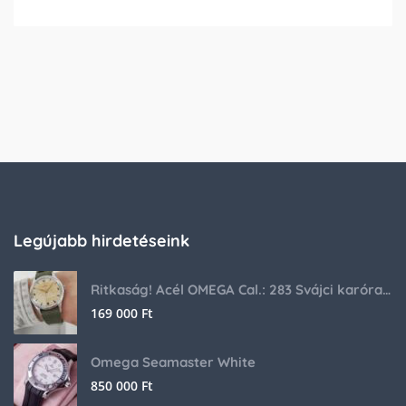
Legújabb hirdetéseink
Ritkaság! Acél OMEGA Cal.: 283 Svájci karóra 1953-ból!
169 000
Ft
Omega Seamaster White
850 000
Ft