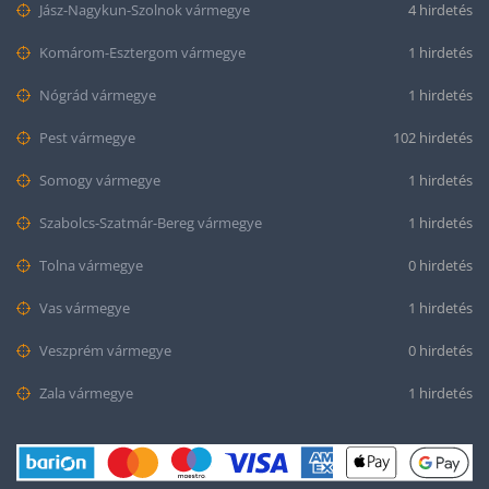
Jász-Nagykun-Szolnok vármegye
4 hirdetés
Komárom-Esztergom vármegye
1 hirdetés
Nógrád vármegye
1 hirdetés
Pest vármegye
102 hirdetés
Somogy vármegye
1 hirdetés
Szabolcs-Szatmár-Bereg vármegye
1 hirdetés
Tolna vármegye
0 hirdetés
Vas vármegye
1 hirdetés
Veszprém vármegye
0 hirdetés
Zala vármegye
1 hirdetés