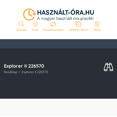
Keresés
Profil
Összehasonlítás
HIRDESS MOST!
MENÜ
Explorer II 226570
Kezdőlap
Explorer II 226570