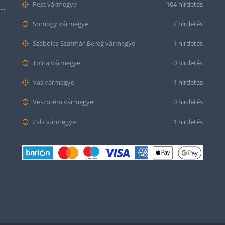
Pest vármegye
104 hirdetés
Citizen series 8 NB6050-51W smaragd színű számlappal
Somogy vármegye
2 hirdetés
Szabolcs-Szatmár-Bereg vármegye
1 hirdetés
Tolna vármegye
0 hirdetés
Vas vármegye
1 hirdetés
Veszprém vármegye
0 hirdetés
Zala vármegye
1 hirdetés