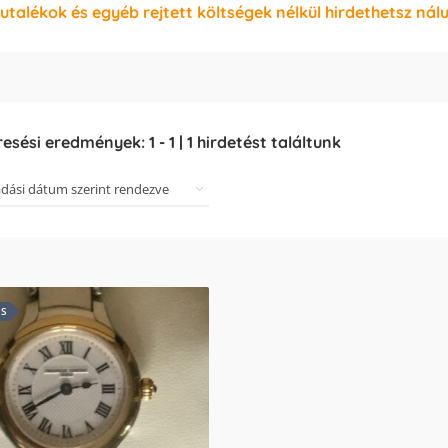
jutalékok és egyéb rejtett költségek nélkül hirdethetsz nál
resési eredmények:
1
-
1
|
1
hirdetést találtunk
ES