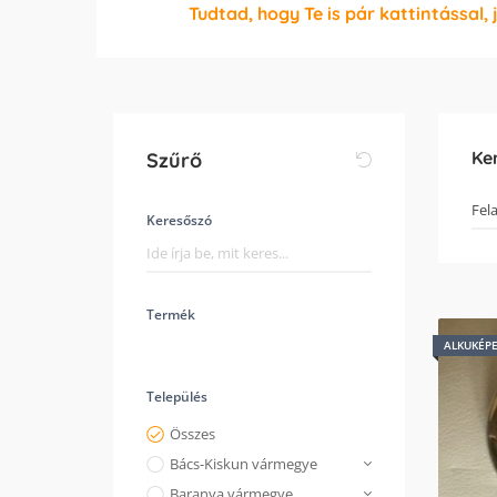
Tudtad, hogy Te is pár kattintással, 
Ke
Szűrő
Keresőszó
Termék
ALKUKÉP
Település
Összes
Bács-Kiskun vármegye
Baranya vármegye