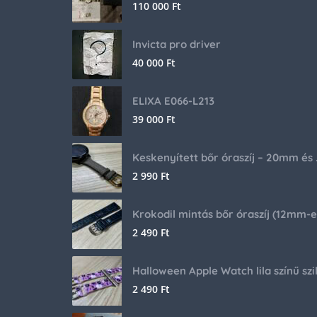
110 000
Ft
Invicta pro driver
40 000
Ft
ELIXA E066-L213
39 000
Ft
Keskenyíte
2 990
Ft
2 490
Ft
2 490
Ft