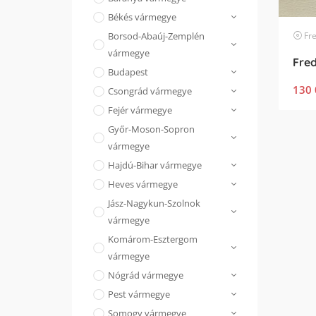
Békés vármegye
Fred
Borsod-Abaúj-Zemplén
vármegye
Budapest
130 
Csongrád vármegye
Fejér vármegye
Győr-Moson-Sopron
vármegye
Hajdú-Bihar vármegye
Heves vármegye
Jász-Nagykun-Szolnok
vármegye
Komárom-Esztergom
vármegye
Nógrád vármegye
Pest vármegye
Somogy vármegye