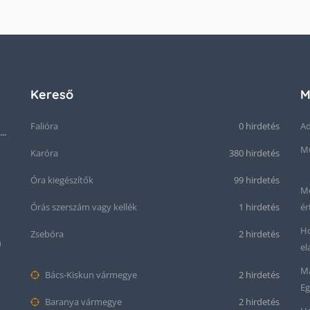
Kereső
M
Falióra
0 hirdetés
Ad
Seiko “Baby Snowflake” Presage SJE073J1/SARA015 Limited Edition
Mű
Karóra
380 hirdetés
Óra kiegészítők
99 hirdetés
Me
Órás szerszám vagy kellék
1 hirdetés
ér
Ho
Zsebóra
2 hirdetés
m
el
Ma
Bács-Kiskun vármegye
2 hirdetés
Eg
Baranya vármegye
2 hirdetés