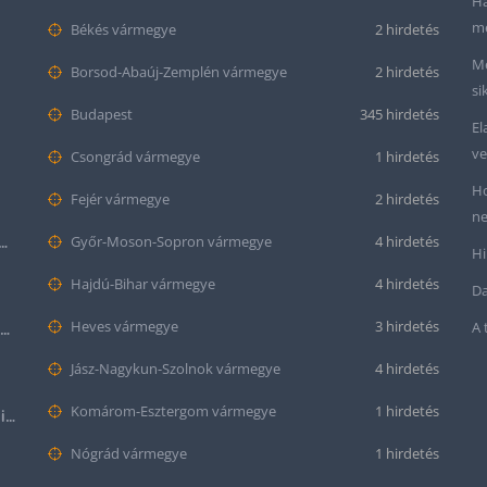
Ha
me
Békés vármegye
2 hirdetés
Me
Borsod-Abaúj-Zemplén vármegye
2 hirdetés
si
Budapest
345 hirdetés
El
ve
Csongrád vármegye
1 hirdetés
Ho
Fejér vármegye
2 hirdetés
ne
tt bőr óraszíj – 20mm és 22mm méretben
Győr-Moson-Sopron vármegye
4 hirdetés
Hi
Hajdú-Bihar vármegye
4 hirdetés
Da
Heves vármegye
3 hirdetés
A 
Krokodil mintás bőr óraszíj (12mm-es befogóval rendelkező órához)
Jász-Nagykun-Szolnok vármegye
4 hirdetés
Komárom-Esztergom vármegye
1 hirdetés
Halloween Apple Watch lila színű szilikon óraszíj
Nógrád vármegye
1 hirdetés