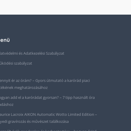
enü
atvédelmi és Adatkezelési Szabályzat
ködési szabályzat
nnyit ér az órám? – Gyors útmutató a karórád piaci
tékének meghatározásához
gyan add el a karórádat gyorsan? – 7 tipp használt óra
adáshoz
urice Lacroix AIKON Automatic Wotto Limited Edition –
yedi gravírozás és művészet találkozása