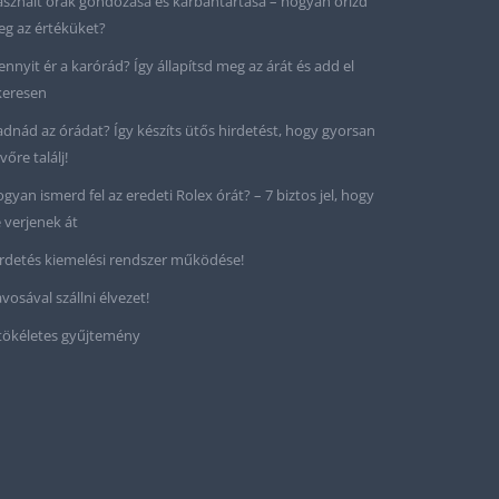
sznált órák gondozása és karbantartása – hogyan őrizd
g az értéküket?
nnyit ér a karórád? Így állapítsd meg az árát és add el
keresen
adnád az órádat? Így készíts ütős hirdetést, hogy gyorsan
vőre találj!
gyan ismerd fel az eredeti Rolex órát? – 7 biztos jel, hogy
 verjenek át
rdetés kiemelési rendszer működése!
vosával szállni élvezet!
tökéletes gyűjtemény