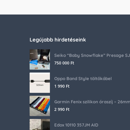
Legújabb hirdetéseink
750 000
Ft
Oppo Band Style töltőkábel
1 990
Ft
Garmin Fenix szilikon óraszíj – 26m
2 990
Ft
Edox 10110 357JM AID