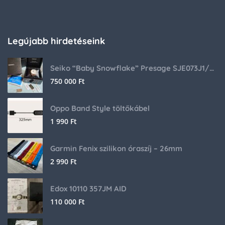
Legújabb hirdetéseink
Seiko “Baby Snowflake” Presage SJE073J1/SARA015 Limited Edition
750 000
Ft
Oppo Band Style töltőkábel
1 990
Ft
Garmin Fenix szilikon óraszíj – 26mm
2 990
Ft
Edox 10110 357JM AID
110 000
Ft