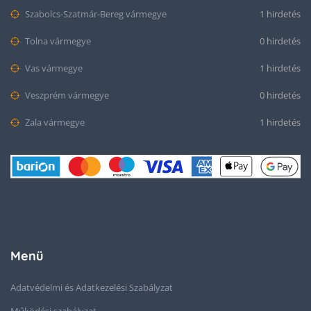
Szabolcs-Szatmár-Bereg vármegye
1 hirdetés
Tolna vármegye
0 hirdetés
Vas vármegye
1 hirdetés
Veszprém vármegye
0 hirdetés
Zala vármegye
1 hirdetés
Menü
Adatvédelmi és Adatkezelési Szabályzat
Működési szabályzat