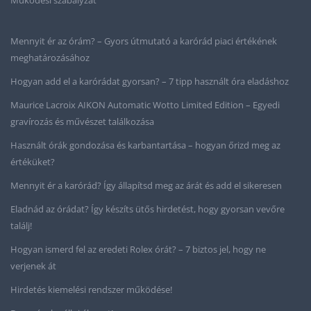
Mennyit ér az órám? – Gyors útmutató a karórád piaci értékének
meghatározásához
Hogyan add el a karórádat gyorsan? – 7 tipp használt óra eladáshoz
Maurice Lacroix AIKON Automatic Wotto Limited Edition – Egyedi
gravírozás és művészet találkozása
Használt órák gondozása és karbantartása – hogyan őrizd meg az
értéküket?
Mennyit ér a karórád? Így állapítsd meg az árát és add el sikeresen
Eladnád az órádat? Így készíts ütős hirdetést, hogy gyorsan vevőre
találj!
Hogyan ismerd fel az eredeti Rolex órát? – 7 biztos jel, hogy ne
verjenek át
Hirdetés kiemelési rendszer működése!