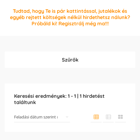
Tudtad, hogy Te is pár kattintással, jutalékok és
egyéb rejtett költségek nélkül hirdethetsz nálunk?
Próbáld ki! Regisztrálj még ma!!!
Szűrők
Keresési eredmények:
1
-
1
|
1
hirdetést
találtunk