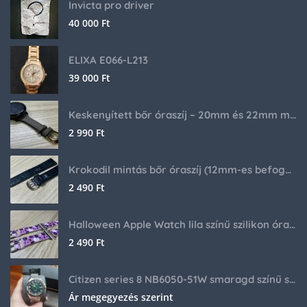
Invicta pro driver
40 000
Ft
ELIXA E066-L213
39 000
Ft
Keskenyített bőr óraszíj – 20mm és 22mm méretben
2 990
Ft
Krokodil mintás bőr óraszíj (12mm-es befogóval rendelkező órához)
2 490
Ft
Halloween Apple Watch lila színű szilikon óraszíj
2 490
Ft
Citizen series 8 NB6050-51W smaragd színű számlappal
Ár megegyezés szerint