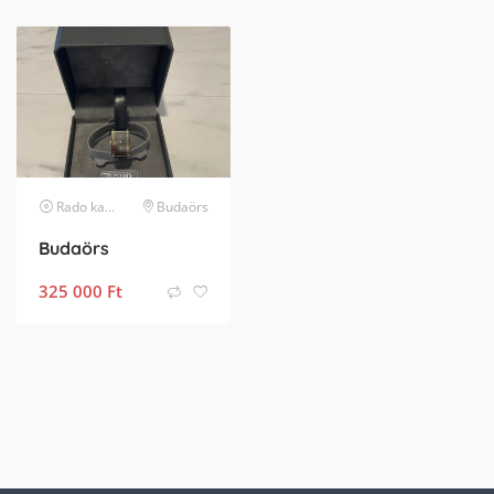
Rado
karóra
Budaörs
Budaörs
325 000
Ft