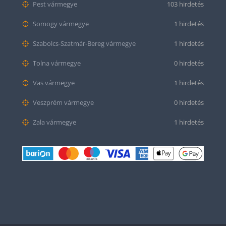
Pest vármegye
103 hirdetés
Somogy vármegye
1 hirdetés
Szabolcs-Szatmár-Bereg vármegye
1 hirdetés
Tolna vármegye
0 hirdetés
Vas vármegye
1 hirdetés
Veszprém vármegye
0 hirdetés
Zala vármegye
1 hirdetés