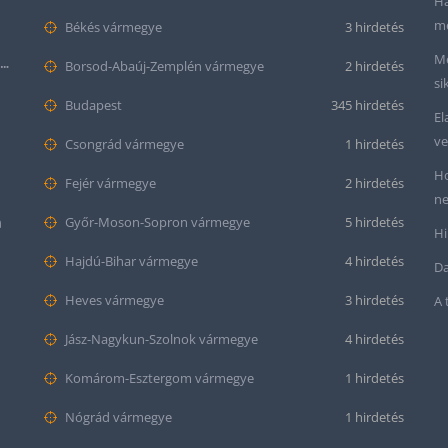
Ha
me
Békés vármegye
3 hirdetés
Me
Seiko “Baby Snowflake” Presage SJE073J1/SARA015 Limited Edition
Borsod-Abaúj-Zemplén vármegye
2 hirdetés
si
Budapest
345 hirdetés
El
ve
Csongrád vármegye
1 hirdetés
Ho
Fejér vármegye
2 hirdetés
ne
m
Győr-Moson-Sopron vármegye
5 hirdetés
Hi
Hajdú-Bihar vármegye
4 hirdetés
Da
Heves vármegye
3 hirdetés
A 
Jász-Nagykun-Szolnok vármegye
4 hirdetés
Komárom-Esztergom vármegye
1 hirdetés
Nógrád vármegye
1 hirdetés