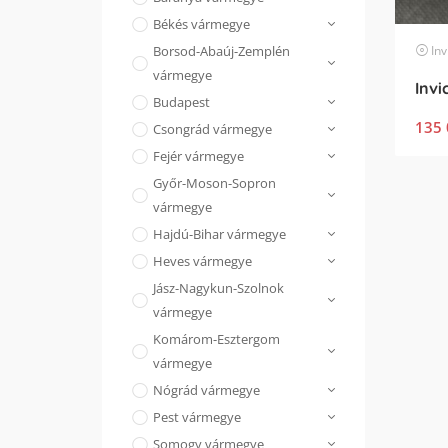
Békés vármegye
Inv
Borsod-Abaúj-Zemplén
vármegye
Budapest
135 
Csongrád vármegye
Fejér vármegye
Győr-Moson-Sopron
vármegye
Hajdú-Bihar vármegye
Heves vármegye
Jász-Nagykun-Szolnok
vármegye
Komárom-Esztergom
vármegye
Nógrád vármegye
Pest vármegye
Somogy vármegye