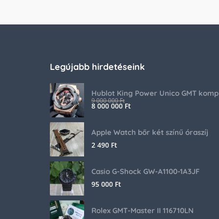
Legújabb hirdetéseink
9 000 000
Ft
8 000 000
Ft
Apple Watch bőr két színű óraszíj
2 490
Ft
Casio G-Shock GW-A1100-1A3JF
95 000
Ft
Rolex GMT-Master II 116710LN