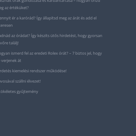
sznált órák gondozása és karbantartása – hogyan őrizd
g az értéküket?
nnyit ér a karórád? Így állapítsd meg az árát és add el
keresen
adnád az órádat? Így készíts ütős hirdetést, hogy gyorsan
vőre találj!
gyan ismerd fel az eredeti Rolex órát? – 7 biztos jel, hogy
 verjenek át
rdetés kiemelési rendszer működése!
vosával szállni élvezet!
tökéletes gyűjtemény