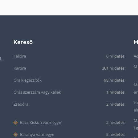
Kereső
M
Falióra
0 hirdetés
Ad
Hublot King Power Unico GMT komplett rózsaarany
Mű
Karóra
381 hirdetés
Óra kiegészítők
98 hirdetés
Me
Órás szerszám vagy kellék
1 hirdetés
ér
Ho
Zsebóra
2 hirdetés
el
Ma
Bács-Kiskun vármegye
2 hirdetés
Eg
Baranya vármegye
2 hirdetés