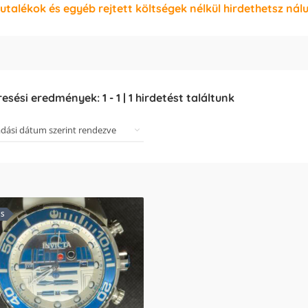
jutalékok és egyéb rejtett költségek nélkül hirdethetsz nál
resési eredmények:
1
-
1
|
1
hirdetést találtunk
ES