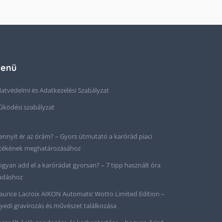
enü
atvédelmi és Adatkezelési Szabályzat
ködési szabályzat
nnyit ér az órám? – Gyors útmutató a karórád piaci
tékének meghatározásához
gyan add el a karórádat gyorsan? – 7 tipp használt óra
adáshoz
urice Lacroix AIKON Automatic Wotto Limited Edition –
yedi gravírozás és művészet találkozása