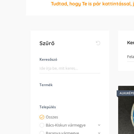
Tudtad, hogy Te is pár kattintással, 
Ke
Szűrő
Keresőszó
Termék
ALKUKÉP
Település
Összes
Bács-Kiskun vármegye
Baranya vármegye