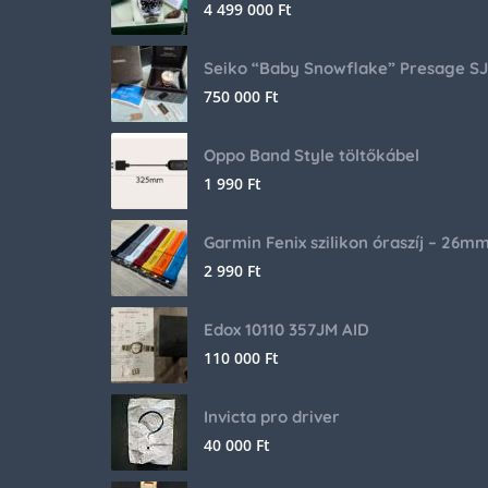
4 499 000
Ft
750 000
Ft
Oppo Band Style töltőkábel
1 990
Ft
Garmin Fenix szilikon óraszíj – 26m
2 990
Ft
Edox 10110 357JM AID
110 000
Ft
Invicta pro driver
40 000
Ft