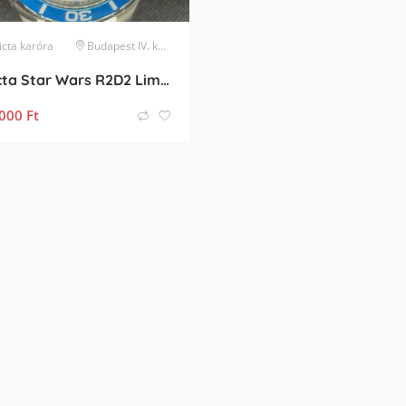
icta
karóra
Budapest IV. kerület
Invicta Star Wars R2D2 Limited Edition Férfi Karóra
000
Ft