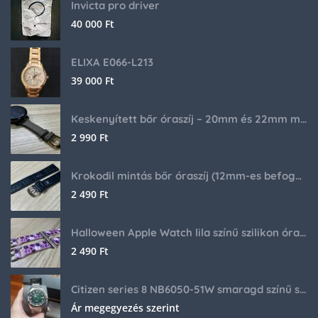
Invicta pro driver
40 000
Ft
ELIXA E066-L213
39 000
Ft
Keskenyített bőr óraszíj – 20mm és 22mm méretben
2 990
Ft
Krokodil mintás bőr óraszíj (12mm-es befogóval rendelkező órához)
2 490
Ft
Halloween Apple Watch lila színű szilikon óraszíj
2 490
Ft
Citizen series 8 NB6050-51W smaragd színű számlappal
Ár megegyezés szerint