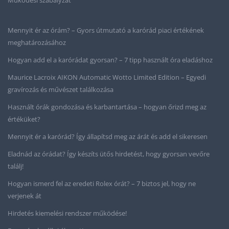
Mennyit ér az órám? – Gyors útmutató a karórád piaci értékének
meghatározásához
Hogyan add el a karórádat gyorsan? – 7 tipp használt óra eladáshoz
Maurice Lacroix AIKON Automatic Wotto Limited Edition – Egyedi
gravírozás és művészet találkozása
Használt órák gondozása és karbantartása – hogyan őrizd meg az
értéküket?
Mennyit ér a karórád? Így állapítsd meg az árát és add el sikeresen
Eladnád az órádat? Így készíts ütős hirdetést, hogy gyorsan vevőre
találj!
Hogyan ismerd fel az eredeti Rolex órát? – 7 biztos jel, hogy ne
verjenek át
Hirdetés kiemelési rendszer működése!