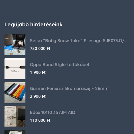
Legújabb hirdetéseink
Seiko “Baby Snowflake” Presage SJE073J1/SARA015 Limited Edition
750 000
Ft
Oppo Band Style töltőkábel
1 990
Ft
Garmin Fenix szilikon óraszíj – 26mm
2 990
Ft
Edox 10110 357JM AID
110 000
Ft