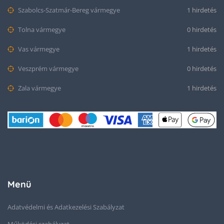
Szabolcs-Szatmár-Bereg vármegye
1 hirdetés
Tolna vármegye
0 hirdetés
Vas vármegye
1 hirdetés
Veszprém vármegye
0 hirdetés
Zala vármegye
1 hirdetés
Menü
Adatvédelmi és Adatkezelési Szabályzat
Működési szabályzat