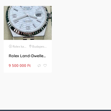
Rolex
karóra
Budapest XX. kerület
Rolex Land-Dweller 40 új, full szett, osztrák
9 500 000
Ft