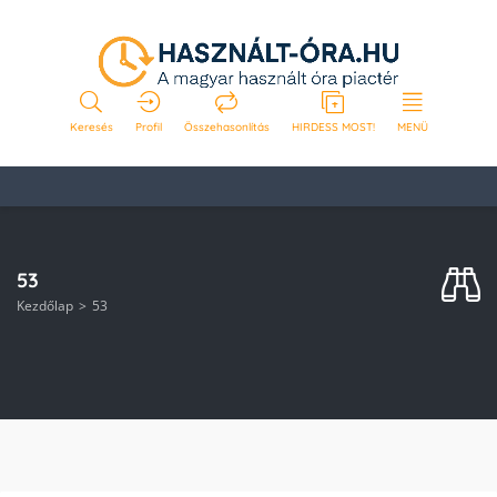
Keresés
Profil
Összehasonlítás
HIRDESS MOST!
MENÜ
53
Kezdőlap
53