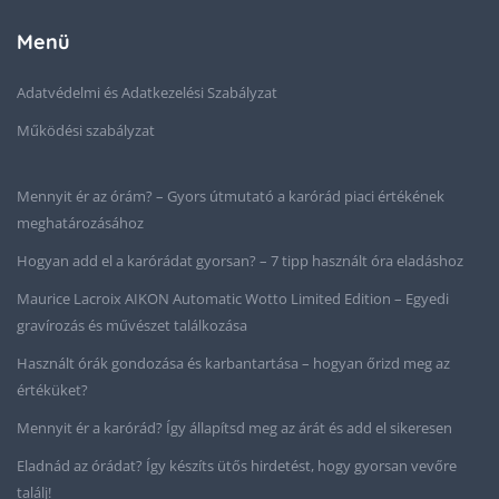
Menü
Adatvédelmi és Adatkezelési Szabályzat
Működési szabályzat
Mennyit ér az órám? – Gyors útmutató a karórád piaci értékének
meghatározásához
Hogyan add el a karórádat gyorsan? – 7 tipp használt óra eladáshoz
Maurice Lacroix AIKON Automatic Wotto Limited Edition – Egyedi
gravírozás és művészet találkozása
Használt órák gondozása és karbantartása – hogyan őrizd meg az
értéküket?
Mennyit ér a karórád? Így állapítsd meg az árát és add el sikeresen
Eladnád az órádat? Így készíts ütős hirdetést, hogy gyorsan vevőre
találj!