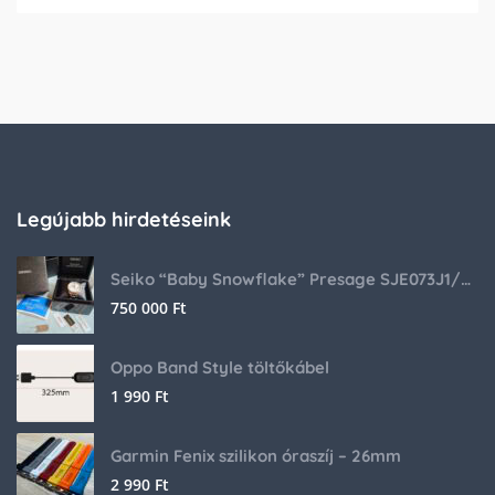
Legújabb hirdetéseink
Seiko “Baby Snowflake” Presage SJE073J1/SARA015 Limited Edition
750 000
Ft
Oppo Band Style töltőkábel
1 990
Ft
Garmin Fenix szilikon óraszíj – 26mm
2 990
Ft