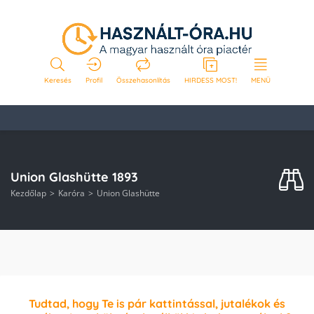
Keresés
Profil
Összehasonlítás
HIRDESS MOST!
MENÜ
Union Glashütte 1893
Kezdőlap
Karóra
Union Glashütte
Tudtad, hogy Te is pár kattintással, jutalékok és