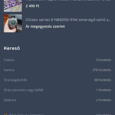
2 490
Ft
Citizen series 8 NB6050-51W smaragd színű számlappal
Ár megegyezés szerint
Kereső
Falióra
0 hirdetés
Karóra
378 hirdetés
Óra kiegészítők
98 hirdetés
Órás szerszám vagy kellék
1 hirdetés
Zsebóra
2 hirdetés