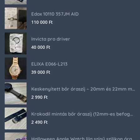
Edox 10110 357JM AID
110 000
Ft
Invicta pro driver
40 000
Ft
ELIXA E066-L213
39 000
Ft
Keskenyített bőr óraszíj – 20mm és 22mm méretben
2 990
Ft
Krokodil mintás bőr óraszíj (12mm-es befogóval rendelkező órához)
2 490
Ft
Halloween Apple Watch lila színű szilikon óraszíj