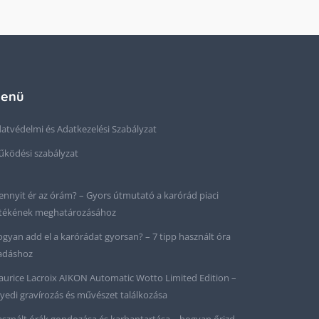
enü
atvédelmi és Adatkezelési Szabályzat
ködési szabályzat
nnyit ér az órám? – Gyors útmutató a karórád piaci
tékének meghatározásához
gyan add el a karórádat gyorsan? – 7 tipp használt óra
adáshoz
urice Lacroix AIKON Automatic Wotto Limited Edition –
yedi gravírozás és művészet találkozása