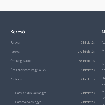
Kereső
M
Falióra
0 hirdetés
Ad
Mű
Karóra
379 hirdetés
Óra kiegészítők
98 hirdetés
Seiko “Baby Snowflake” Presage SJE073J1/SARA015 Limited Edition
Me
Órás szerszám vagy kellék
1 hirdetés
ér
Ho
Zsebóra
2 hirdetés
el
Ma
Bács-Kiskun vármegye
2 hirdetés
Eg
m
Baranya vármegye
2 hirdetés