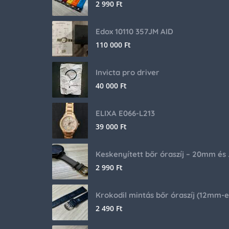
2 990
Ft
Edox 10110 357JM AID
110 000
Ft
Invicta pro driver
40 000
Ft
ELIXA E066-L213
39 000
Ft
Keskenyíte
2 990
Ft
2 490
Ft