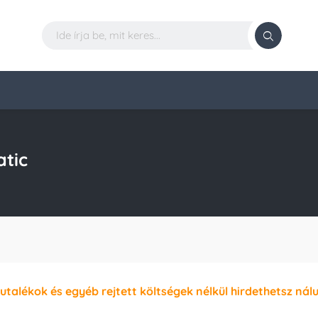
tic
jutalékok és egyéb rejtett költségek nélkül hirdethetsz nál