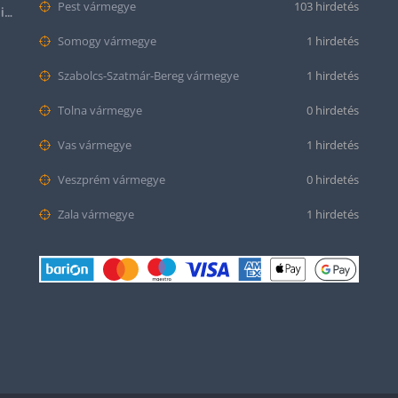
Pest vármegye
103 hirdetés
Halloween Apple Watch lila színű szilikon óraszíj
Somogy vármegye
1 hirdetés
Szabolcs-Szatmár-Bereg vármegye
1 hirdetés
Tolna vármegye
0 hirdetés
Vas vármegye
1 hirdetés
Veszprém vármegye
0 hirdetés
Zala vármegye
1 hirdetés