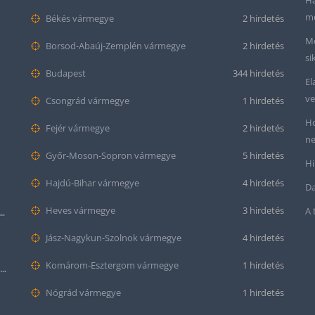
Ha
me
Békés vármegye
2 hirdetés
Me
Borsod-Abaúj-Zemplén vármegye
2 hirdetés
si
Budapest
344 hirdetés
El
ve
Csongrád vármegye
1 hirdetés
Ho
Fejér vármegye
2 hirdetés
ne
Győr-Moson-Sopron vármegye
5 hirdetés
Hi
Hajdú-Bihar vármegye
4 hirdetés
Da
Heves vármegye
3 hirdetés
A 
tt bőr óraszíj – 20mm és 22mm méretben
Jász-Nagykun-Szolnok vármegye
4 hirdetés
Komárom-Esztergom vármegye
1 hirdetés
Krokodil mintás bőr óraszíj (12mm-es befogóval rendelkező órához)
Nógrád vármegye
1 hirdetés