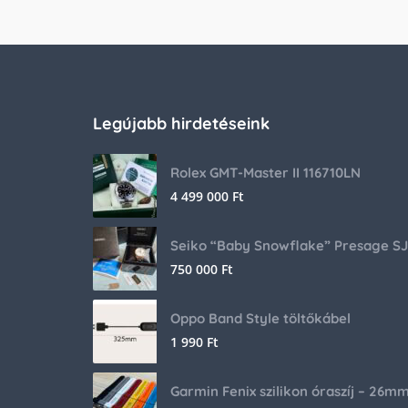
Legújabb hirdetéseink
Rolex GMT-Master II 116710LN
4 499 000
Ft
750 000
Ft
Oppo Band Style töltőkábel
1 990
Ft
Garmin Fenix szilikon óraszíj – 26m