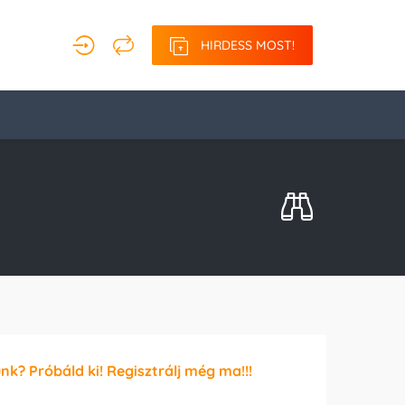
HIRDESS MOST!
unk? Próbáld ki! Regisztrálj még ma!!!