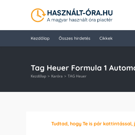
Kezdőlap
Összes hirdetés
Cikkek
Tag Heuer Formula 1 Automa
Kezdőlap
Karóra
TAG Heuer
Tudtad, hogy Te is pár kattintással, 