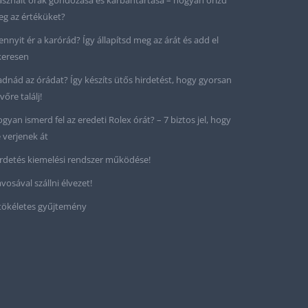
sznált órák gondozása és karbantartása – hogyan őrizd
g az értéküket?
nnyit ér a karórád? Így állapítsd meg az árát és add el
keresen
adnád az órádat? Így készíts ütős hirdetést, hogy gyorsan
vőre találj!
gyan ismerd fel az eredeti Rolex órát? – 7 biztos jel, hogy
 verjenek át
rdetés kiemelési rendszer működése!
vosával szállni élvezet!
tökéletes gyűjtemény