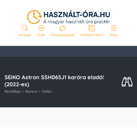
Keresés
Profil
Összehasonlítás
HIRDESS MOST!
MENÜ
SEIKO Astron SSH065J1 karóra eladó!
(2022-es)
Kezdőlap
Karóra
Seiko