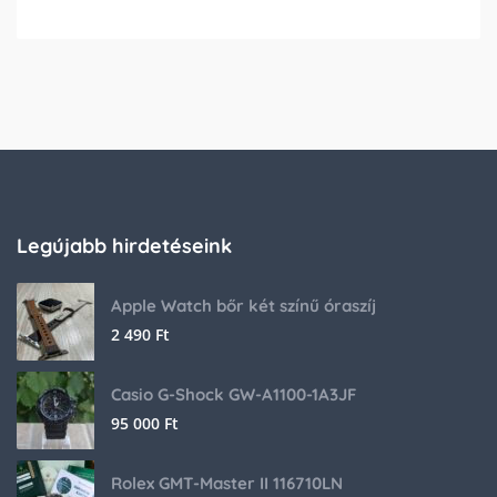
Legújabb hirdetéseink
Apple Watch bőr két színű óraszíj
2 490
Ft
Casio G-Shock GW-A1100-1A3JF
95 000
Ft
Rolex GMT-Master II 116710LN