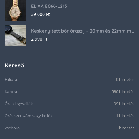
ELIXA E066-L213
39 000
Ft
Keskenyített bőr óraszíj – 20mm és 22mm méretben
2 990
Ft
Kereső
Falióra
0 hirdetés
Karóra
380 hirdetés
Óra kiegészítők
99 hirdetés
Órás szerszám vagy kellék
1 hirdetés
Zsebóra
2 hirdetés