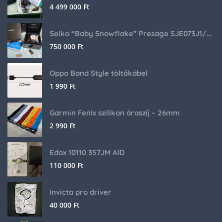
4 499 000
Ft
Seiko “Baby Snowflake” Presage SJE073J1/SARA015 Limited Edition
750 000
Ft
Oppo Band Style töltőkábel
1 990
Ft
Garmin Fenix szilikon óraszíj – 26mm
2 990
Ft
Edox 10110 357JM AID
110 000
Ft
Invicta pro driver
40 000
Ft