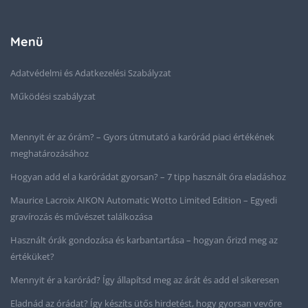
Menü
Adatvédelmi és Adatkezelési Szabályzat
Működési szabályzat
Mennyit ér az órám? – Gyors útmutató a karórád piaci értékének
meghatározásához
Hogyan add el a karórádat gyorsan? – 7 tipp használt óra eladáshoz
Maurice Lacroix AIKON Automatic Wotto Limited Edition – Egyedi
gravírozás és művészet találkozása
Használt órák gondozása és karbantartása – hogyan őrizd meg az
értéküket?
Mennyit ér a karórád? Így állapítsd meg az árát és add el sikeresen
Eladnád az órádat? Így készíts ütős hirdetést, hogy gyorsan vevőre