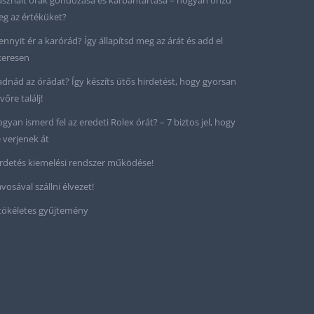
sznált órák gondozása és karbantartása – hogyan őrizd
g az értéküket?
nnyit ér a karórád? Így állapítsd meg az árát és add el
keresen
adnád az órádat? Így készíts ütős hirdetést, hogy gyorsan
vőre találj!
gyan ismerd fel az eredeti Rolex órát? – 7 biztos jel, hogy
 verjenek át
rdetés kiemelési rendszer működése!
vosával szállni élvezet!
tökéletes gyűjtemény