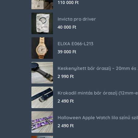
110 000
Ft
Invicta pro driver
40 000
Ft
ELIXA E066-L213
39 000
Ft
Keskenyíte
2 990
Ft
2 490
Ft
2 490
Ft