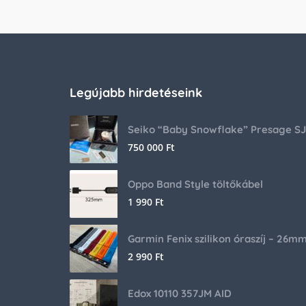
Legújabb hirdetéseink
750 000
Ft
Oppo Band Style töltőkábel
1 990
Ft
Garmin Fenix szilikon óraszíj – 26m
2 990
Ft
Edox 10110 357JM AID