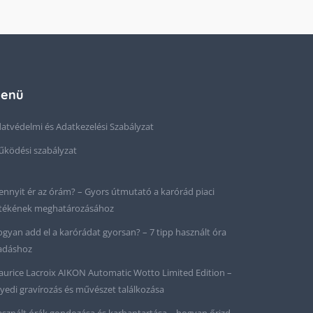
enü
atvédelmi és Adatkezelési Szabályzat
ködési szabályzat
nnyit ér az órám? – Gyors útmutató a karórád piaci
tékének meghatározásához
gyan add el a karórádat gyorsan? – 7 tipp használt óra
adáshoz
urice Lacroix AIKON Automatic Wotto Limited Edition –
yedi gravírozás és művészet találkozása