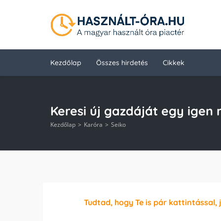
Kezdőlap
Összes hirdetés
Cikkek
Keresi új gazdáját egy igen
Kezdőlap
Karóra
Seiko
Tudtad, hogy Te is pár kattintással, 