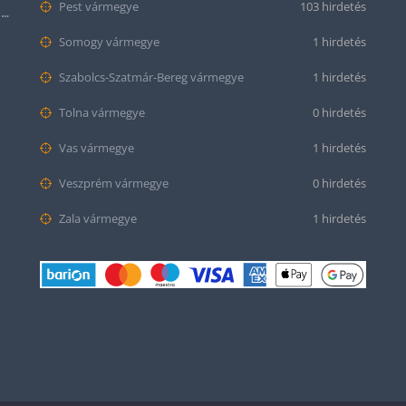
Pest vármegye
103 hirdetés
Citizen series 8 NB6050-51W smaragd színű számlappal
Somogy vármegye
1 hirdetés
Szabolcs-Szatmár-Bereg vármegye
1 hirdetés
Tolna vármegye
0 hirdetés
Vas vármegye
1 hirdetés
Veszprém vármegye
0 hirdetés
Zala vármegye
1 hirdetés