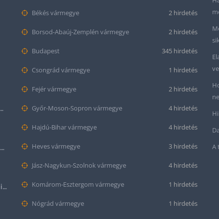
Ha
me
Békés vármegye
2 hirdetés
Me
Borsod-Abaúj-Zemplén vármegye
2 hirdetés
si
Budapest
345 hirdetés
El
ve
Csongrád vármegye
1 hirdetés
Ho
Fejér vármegye
2 hirdetés
ne
tt bőr óraszíj – 20mm és 22mm méretben
Győr-Moson-Sopron vármegye
4 hirdetés
Hi
Hajdú-Bihar vármegye
4 hirdetés
Da
Heves vármegye
3 hirdetés
A 
Krokodil mintás bőr óraszíj (12mm-es befogóval rendelkező órához)
Jász-Nagykun-Szolnok vármegye
4 hirdetés
Komárom-Esztergom vármegye
1 hirdetés
Halloween Apple Watch lila színű szilikon óraszíj
Nógrád vármegye
1 hirdetés