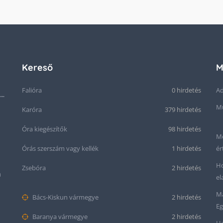
Kereső
M
Falióra
0 hirdetés
Ad
Seiko “Baby Snowflake” Presage SJE073J1/SARA015 Limited Edition
Mű
Karóra
379 hirdetés
Óra kiegészítők
98 hirdetés
Me
Órás szerszám vagy kellék
1 hirdetés
ér
Ho
Zsebóra
2 hirdetés
m
el
Ma
Bács-Kiskun vármegye
2 hirdetés
Eg
Baranya vármegye
2 hirdetés