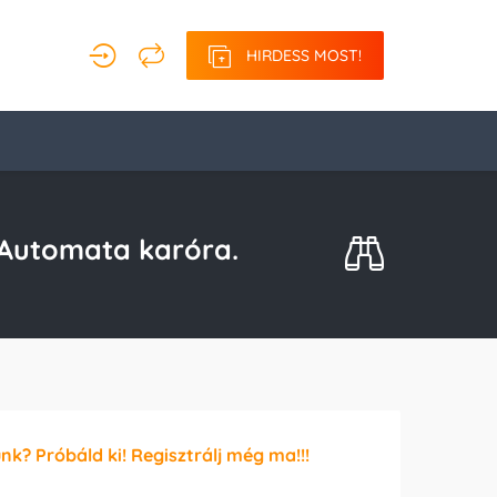
HIRDESS MOST!
t Automata karóra.
unk? Próbáld ki! Regisztrálj még ma!!!