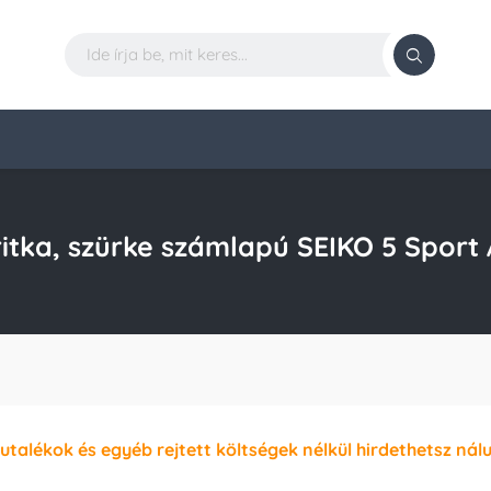
 ritka, szürke számlapú SEIKO 5 Spor
jutalékok és egyéb rejtett költségek nélkül hirdethetsz nál