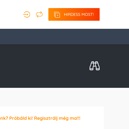
HIRDESS MOST!
unk? Próbáld ki! Regisztrálj még ma!!!