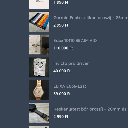
1 990
Ft
Garmin Fenix szilikon óraszíj – 26m
2 990
Ft
Edox 10110 357JM AID
110 000
Ft
Invicta pro driver
40 000
Ft
ELIXA E066-L213
39 000
Ft
Keskenyíte
2 990
Ft