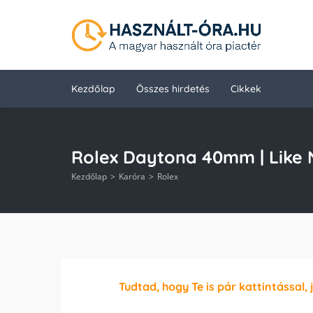
Kezdőlap
Összes hirdetés
Cikkek
Rolex Daytona 40mm | Like Ne
Kezdőlap
Karóra
Rolex
Tudtad, hogy Te is pár kattintással, 