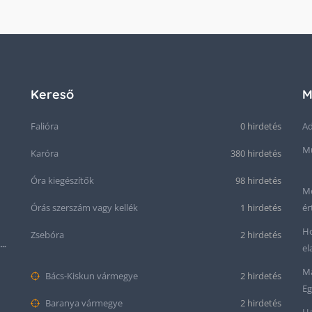
Kereső
M
Falióra
0 hirdetés
Ad
Mű
Karóra
380 hirdetés
Óra kiegészítők
98 hirdetés
Me
Órás szerszám vagy kellék
1 hirdetés
ér
Ho
Zsebóra
2 hirdetés
Seiko “Baby Snowflake” Presage SJE073J1/SARA015 Limited Edition
el
Ma
Bács-Kiskun vármegye
2 hirdetés
Eg
Baranya vármegye
2 hirdetés