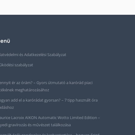
enü
atvédelmi és Adatkezelési Szabályzat
ködési szabályzat
nnyit ér az órám? – Gyors útmutató a karórád piaci
tékének meghatározásához
gyan add el a karórádat gyorsan? – 7 tipp használt óra
adáshoz
urice Lacroix AIKON Automatic Wotto Limited Edition –
yedi gravírozás és művészet találkozása