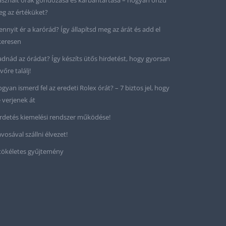
sznált órák gondozása és karbantartása – hogyan őrizd
g az értéküket?
nnyit ér a karórád? Így állapítsd meg az árát és add el
keresen
adnád az órádat? Így készíts ütős hirdetést, hogy gyorsan
vőre találj!
gyan ismerd fel az eredeti Rolex órát? – 7 biztos jel, hogy
 verjenek át
rdetés kiemelési rendszer működése!
vosával szállni élvezet!
tökéletes gyűjtemény