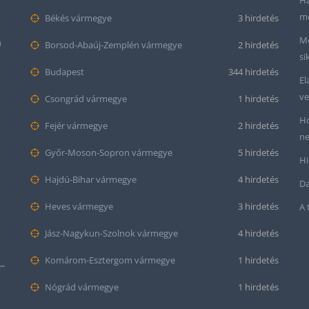
Ha
me
Békés vármegye
3 hirdetés
Me
m
Borsod-Abaúj-Zemplén vármegye
2 hirdetés
si
Budapest
344 hirdetés
El
ve
Csongrád vármegye
1 hirdetés
Ho
Fejér vármegye
2 hirdetés
ne
Győr-Moson-Sopron vármegye
5 hirdetés
Hi
Hajdú-Bihar vármegye
4 hirdetés
Da
Heves vármegye
3 hirdetés
A 
Jász-Nagykun-Szolnok vármegye
4 hirdetés
Komárom-Esztergom vármegye
1 hirdetés
tt bőr óraszíj – 20mm és 22mm méretben
Nógrád vármegye
1 hirdetés