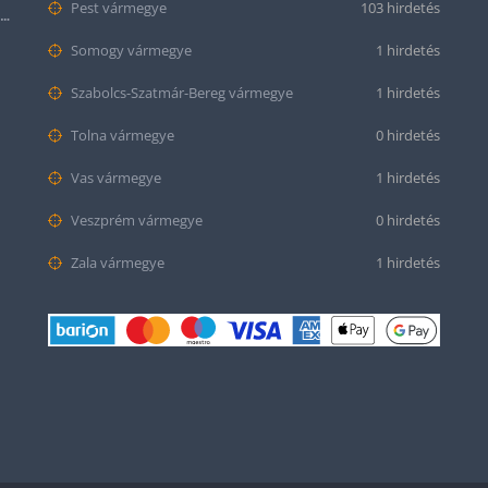
Pest vármegye
103 hirdetés
Krokodil mintás bőr óraszíj (12mm-es befogóval rendelkező órához)
Somogy vármegye
1 hirdetés
Szabolcs-Szatmár-Bereg vármegye
1 hirdetés
Tolna vármegye
0 hirdetés
Vas vármegye
1 hirdetés
Veszprém vármegye
0 hirdetés
Zala vármegye
1 hirdetés