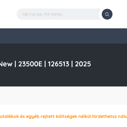
w | 23500E | 126513 | 2025
jutalékok és egyéb rejtett költségek nélkül hirdethetsz nál