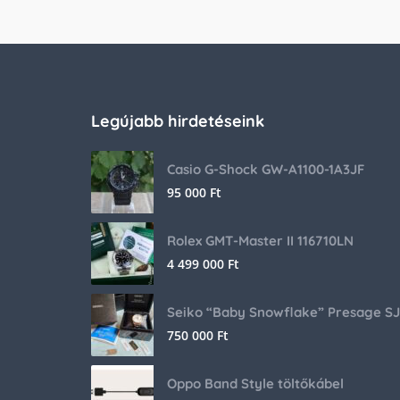
Legújabb hirdetéseink
Casio G-Shock GW-A1100-1A3JF
95 000
Ft
Rolex GMT-Master II 116710LN
4 499 000
Ft
750 000
Ft
Oppo Band Style töltőkábel