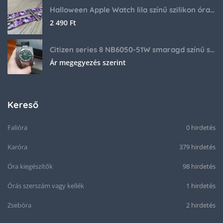
Halloween Apple Watch lila színű szilikon óraszíj
2 490
Ft
Citizen series 8 NB6050-51W smaragd színű számlappal
Ár megegyezés szerint
Kereső
Falióra
0 hirdetés
Karóra
379 hirdetés
Óra kiegészítők
98 hirdetés
Órás szerszám vagy kellék
1 hirdetés
Zsebóra
2 hirdetés