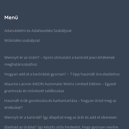
Menü
Adatvédelmi és Adatkezelési Szabályzat
Működési szabályzat
Mennyit ér az órám? – Gyors útmutató a karórád piaci értékének
meghatározásához
Hogyan add el a karórádat gyorsan? – 7 tipp használt óra eladáshoz
Maurice Lacroix AIKON Automatic Wotto Limited Edition – Egyedi
gravírozás és művészet találkozása
Használt órák gondozása és karbantartása – hogyan őrizd meg az
értéküket?
Mennyit ér a karórád? Így állapítsd meg az árát és add el sikeresen
Eladnád az órádat? Így készíts ütős hirdetést, hogy gyorsan vevőre