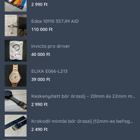
2 990
Ft
Edox 10110 357JM AID
110 000
Ft
Invicta pro driver
40 000
Ft
ELIXA E066-L213
39 000
Ft
Keskenyített bőr óraszíj – 20mm és 22mm méretben
2 990
Ft
Krokodil mintás bőr óraszíj (12mm-es befogóval rendelkező órához)
2 490
Ft