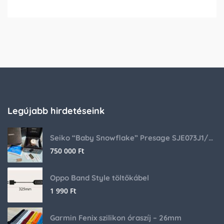
Legújabb hirdetéseink
Seiko “Baby Snowflake” Presage SJE073J1/SARA015 Limited Edition
750 000
Ft
Oppo Band Style töltőkábel
1 990
Ft
Garmin Fenix szilikon óraszíj – 26mm