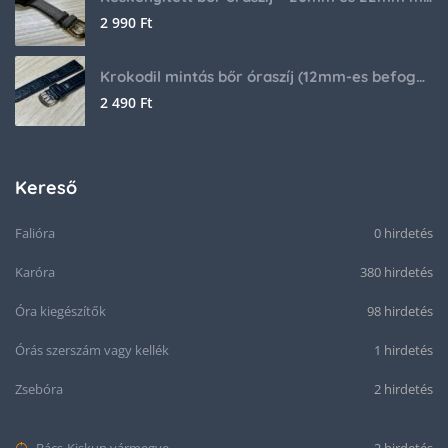
2 990
Ft
Krokodil mintás bőr óraszíj (12mm-es befogóval rendelkező órához)
2 490
Ft
Kereső
Falióra
0 hirdetés
Karóra
380 hirdetés
Óra kiegészítők
98 hirdetés
Órás szerszám vagy kellék
1 hirdetés
Zsebóra
2 hirdetés