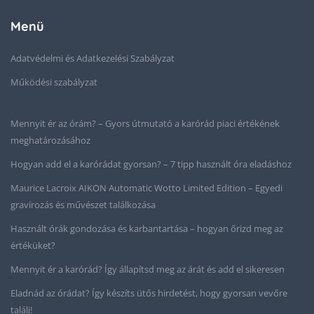
Menü
Adatvédelmi és Adatkezelési Szabályzat
Működési szabályzat
Mennyit ér az órám? – Gyors útmutató a karórád piaci értékének
meghatározásához
Hogyan add el a karórádat gyorsan? – 7 tipp használt óra eladáshoz
Maurice Lacroix AIKON Automatic Wotto Limited Edition – Egyedi
gravírozás és művészet találkozása
Használt órák gondozása és karbantartása – hogyan őrizd meg az
értéküket?
Mennyit ér a karórád? Így állapítsd meg az árát és add el sikeresen
Eladnád az órádat? Így készíts ütős hirdetést, hogy gyorsan vevőre
találj!