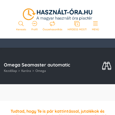
Keresés
Profil
Összehasonlítás
HIRDESS MOST!
MENÜ
Omega Seamaster automatic
Kezdőlap
Karóra
Omega
Tudtad, hogy Te is pár kattintással, jutalékok és