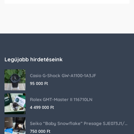
Legújabb hirdetéseink
Casio G-Shock GW-A1100-1A3JF
95 000
Ft
Rolex GMT-Master II 116710LN
4 499 000
Ft
Seiko “Baby Snowflake” Presage SJE073J1/SARA015 Limited Edition
750 000
Ft