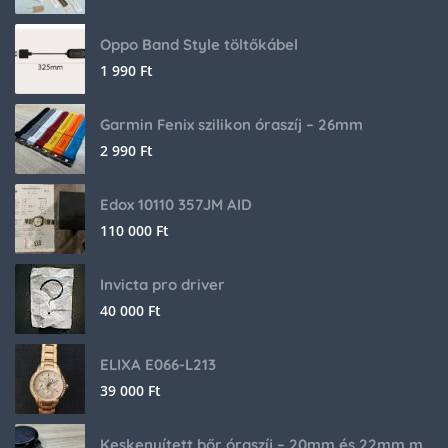
Oppo Band Style töltőkábel
1 990
Ft
Garmin Fenix szilikon óraszíj – 26mm
2 990
Ft
Edox 10110 357JM AID
110 000
Ft
Invicta pro driver
40 000
Ft
ELIXA E066-L213
39 000
Ft
Keskenyített bőr óraszíj – 20mm és 22mm méretben