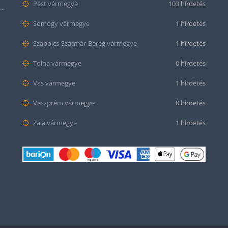
Pest vármegye
103 hirdetés
Krokodil mintás bőr óraszíj (12mm-es befogóval rendelkező órához)
Somogy vármegye
1 hirdetés
Szabolcs-Szatmár-Bereg vármegye
1 hirdetés
Tolna vármegye
0 hirdetés
Vas vármegye
1 hirdetés
Veszprém vármegye
0 hirdetés
Zala vármegye
1 hirdetés