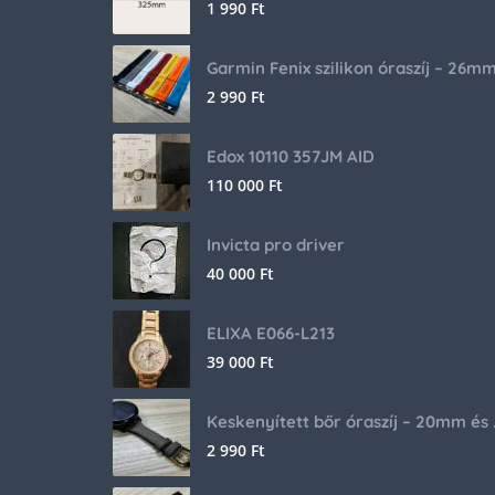
1 990
Ft
Garmin Fenix szilikon óraszíj – 26m
2 990
Ft
Edox 10110 357JM AID
110 000
Ft
Invicta pro driver
40 000
Ft
ELIXA E066-L213
39 000
Ft
Keskenyíte
2 990
Ft