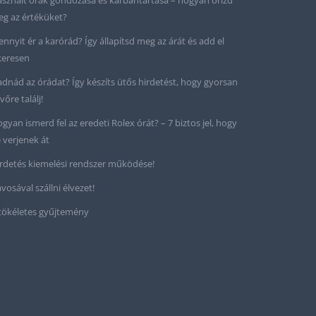
sznált órák gondozása és karbantartása – hogyan őrizd
g az értéküket?
nnyit ér a karórád? Így állapítsd meg az árát és add el
keresen
adnád az órádat? Így készíts ütős hirdetést, hogy gyorsan
vőre találj!
gyan ismerd fel az eredeti Rolex órát? – 7 biztos jel, hogy
 verjenek át
rdetés kiemelési rendszer működése!
vosával szállni élvezet!
tökéletes gyűjtemény