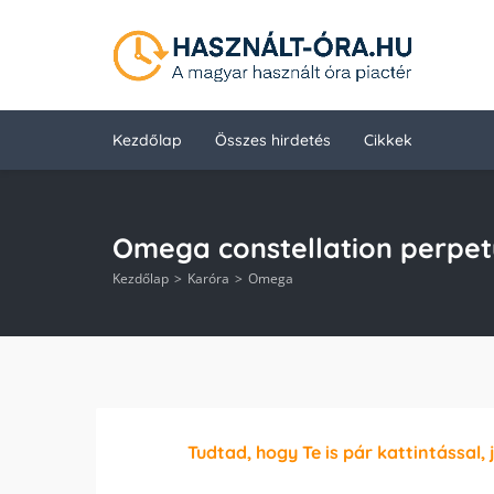
Kezdőlap
Összes hirdetés
Cikkek
Omega constellation perpet
Kezdőlap
Karóra
Omega
Tudtad, hogy Te is pár kattintással, 