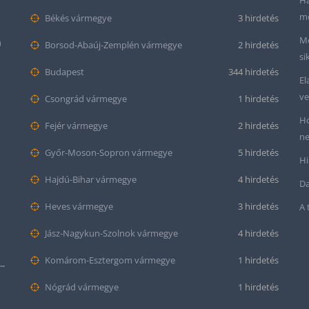
Ha
me
Békés vármegye
3 hirdetés
Me
m
Borsod-Abaúj-Zemplén vármegye
2 hirdetés
si
Budapest
344 hirdetés
El
ve
Csongrád vármegye
1 hirdetés
Ho
Fejér vármegye
2 hirdetés
ne
Győr-Moson-Sopron vármegye
5 hirdetés
Hi
Hajdú-Bihar vármegye
4 hirdetés
Da
Heves vármegye
3 hirdetés
A 
Jász-Nagykun-Szolnok vármegye
4 hirdetés
Komárom-Esztergom vármegye
1 hirdetés
tt bőr óraszíj – 20mm és 22mm méretben
Nógrád vármegye
1 hirdetés