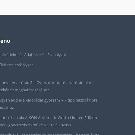
enü
atvédelmi és Adatkezelési Szabályzat
ködési szabályzat
nnyit ér az órám? – Gyors útmutató a karórád piaci
tékének meghatározásához
gyan add el a karórádat gyorsan? – 7 tipp használt óra
adáshoz
urice Lacroix AIKON Automatic Wotto Limited Edition –
yedi gravírozás és művészet találkozása