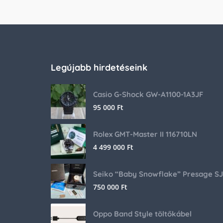
Legújabb hirdetéseink
Casio G-Shock GW-A1100-1A3JF
95 000
Ft
Rolex GMT-Master II 116710LN
4 499 000
Ft
750 000
Ft
Oppo Band Style töltőkábel