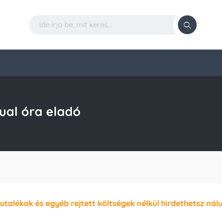
ual óra eladó
jutalékok és egyéb rejtett költségek nélkül hirdethetsz nál