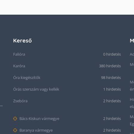
Kereső
M
Falióra
0 hirdetés
Ad
Mű
Karóra
380 hirdetés
Óra kiegészítők
98 hirdetés
Me
Órás szerszám vagy kellék
1 hirdetés
ér
Ho
Zsebóra
2 hirdetés
Seiko “Baby Snowflake” Presage SJE073J1/SARA015 Limited Edition
el
Ma
Bács-Kiskun vármegye
2 hirdetés
Eg
Baranya vármegye
2 hirdetés