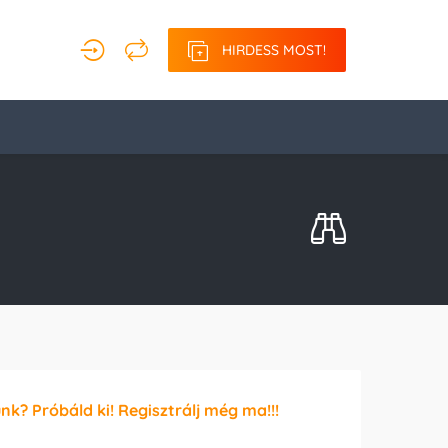
HIRDESS MOST!
unk? Próbáld ki! Regisztrálj még ma!!!