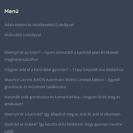
Menü
Adatvédelmi és Adatkezelési Szabályzat
Működési szabályzat
Mennyit ér az órám? – Gyors útmutató a karórád piaci értékének
meghatározásához
Hogyan add el a karórádat gyorsan? – 7 tipp használt óra eladáshoz
Maurice Lacroix AIKON Automatic Wotto Limited Edition – Egyedi
gravírozás és művészet találkozása
Használt órák gondozása és karbantartása – hogyan őrizd meg az
értéküket?
Mennyit ér a karórád? Így állapítsd meg az árát és add el sikeresen
Eladnád az órádat? Így készíts ütős hirdetést, hogy gyorsan vevőre
találj!