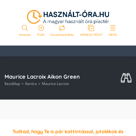
Keresés
Profil
Összehasonlítás
HIRDESS MOST!
MENÜ
Maurice Lacroix Aikon Green
Kezdőlap
Karóra
Maurice Lacroix
Tudtad, hogy Te is pár kattintással, jutalékok és