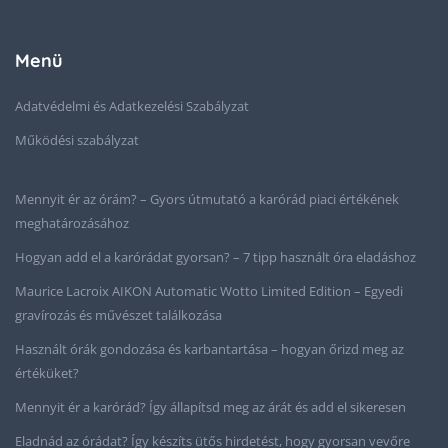
Menü
Adatvédelmi és Adatkezelési Szabályzat
Működési szabályzat
Mennyit ér az órám? – Gyors útmutató a karórád piaci értékének
meghatározásához
Hogyan add el a karórádat gyorsan? – 7 tipp használt óra eladáshoz
Maurice Lacroix AIKON Automatic Wotto Limited Edition – Egyedi
gravírozás és művészet találkozása
Használt órák gondozása és karbantartása – hogyan őrizd meg az
értéküket?
Mennyit ér a karórád? Így állapítsd meg az árát és add el sikeresen
Eladnád az órádat? Így készíts ütős hirdetést, hogy gyorsan vevőre