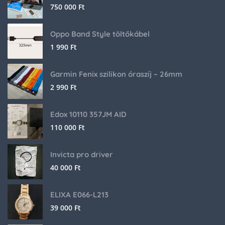
750 000
Ft
Oppo Band Style töltőkábel
1 990
Ft
Garmin Fenix szilikon óraszíj – 26mm
2 990
Ft
Edox 10110 357JM AID
110 000
Ft
Invicta pro driver
40 000
Ft
ELIXA E066-L213
39 000
Ft