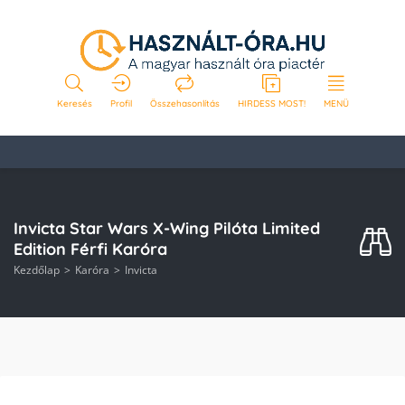
Keresés
Profil
Összehasonlítás
HIRDESS MOST!
MENÜ
Invicta Star Wars X-Wing Pilóta Limited
Edition Férfi Karóra
Kezdőlap
Karóra
Invicta