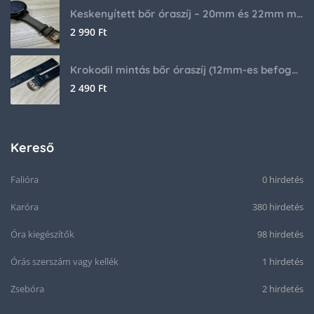
Keskenyített bőr óraszíj – 20mm és 22mm méretben
2 990
Ft
Krokodil mintás bőr óraszíj (12mm-es befogóval rendelkező órához)
2 490
Ft
Kereső
Falióra
0 hirdetés
Karóra
380 hirdetés
Óra kiegészítők
98 hirdetés
Órás szerszám vagy kellék
1 hirdetés
Zsebóra
2 hirdetés