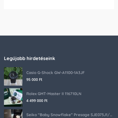
Legújabb hirdetéseink
Casio G-Shock GW-A1100-1A3JF
95 000
Ft
Rolex GMT-Master II 116710LN
4 499 000
Ft
Seiko “Baby Snowflake” Presage SJE073J1/SARA015 Limited Edition