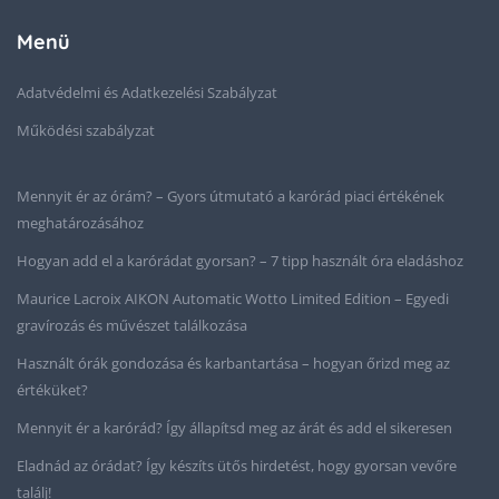
Menü
Adatvédelmi és Adatkezelési Szabályzat
Működési szabályzat
Mennyit ér az órám? – Gyors útmutató a karórád piaci értékének
meghatározásához
Hogyan add el a karórádat gyorsan? – 7 tipp használt óra eladáshoz
Maurice Lacroix AIKON Automatic Wotto Limited Edition – Egyedi
gravírozás és művészet találkozása
Használt órák gondozása és karbantartása – hogyan őrizd meg az
értéküket?
Mennyit ér a karórád? Így állapítsd meg az árát és add el sikeresen
Eladnád az órádat? Így készíts ütős hirdetést, hogy gyorsan vevőre
találj!