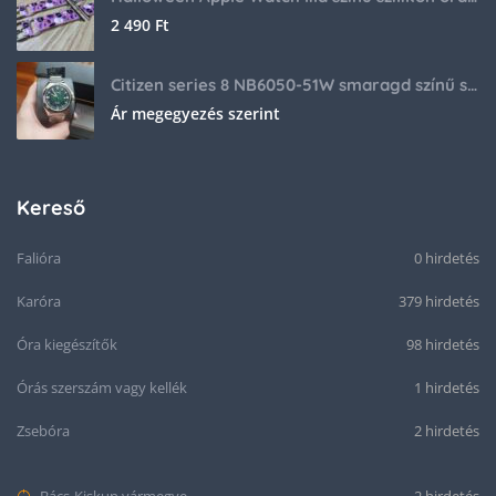
2 490
Ft
Citizen series 8 NB6050-51W smaragd színű számlappal
Ár megegyezés szerint
Kereső
Falióra
0 hirdetés
Karóra
379 hirdetés
Óra kiegészítők
98 hirdetés
Órás szerszám vagy kellék
1 hirdetés
Zsebóra
2 hirdetés