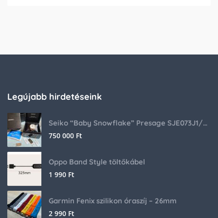
Legújabb hirdetéseink
Seiko “Baby Snowflake” Presage SJE073J1/SARA015 Limited Edition
750 000
Ft
Oppo Band Style töltőkábel
1 990
Ft
Garmin Fenix szilikon óraszíj – 26mm
2 990
Ft