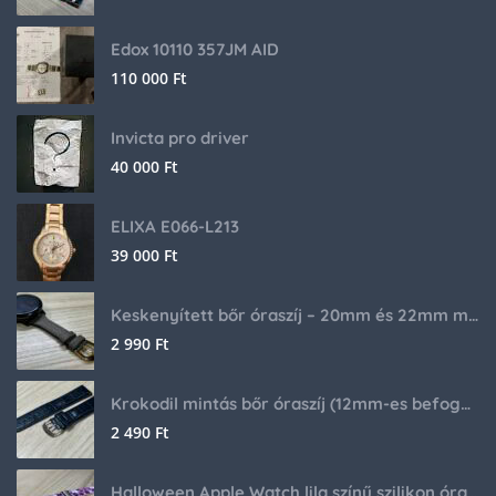
Edox 10110 357JM AID
110 000
Ft
Invicta pro driver
40 000
Ft
ELIXA E066-L213
39 000
Ft
Keskenyített bőr óraszíj – 20mm és 22mm méretben
2 990
Ft
Krokodil mintás bőr óraszíj (12mm-es befogóval rendelkező órához)
2 490
Ft
Halloween Apple Watch lila színű szilikon óraszíj