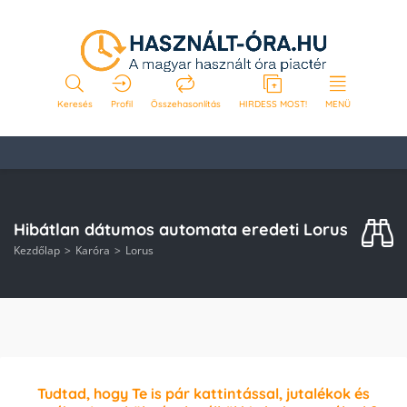
Keresés
Profil
Összehasonlítás
HIRDESS MOST!
MENÜ
Hibátlan dátumos automata eredeti Lorus
Kezdőlap
Karóra
Lorus
Tudtad, hogy Te is pár kattintással, jutalékok és