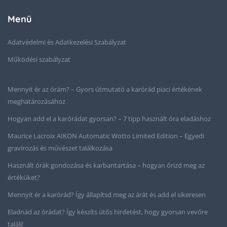
Menü
Adatvédelmi és Adatkezelési Szabályzat
Működési szabályzat
Mennyit ér az órám? – Gyors útmutató a karórád piaci értékének
meghatározásához
Hogyan add el a karórádat gyorsan? – 7 tipp használt óra eladáshoz
Maurice Lacroix AIKON Automatic Wotto Limited Edition – Egyedi
gravírozás és művészet találkozása
Használt órák gondozása és karbantartása – hogyan őrizd meg az
értéküket?
Mennyit ér a karórád? Így állapítsd meg az árát és add el sikeresen
Eladnád az órádat? Így készíts ütős hirdetést, hogy gyorsan vevőre
találj!