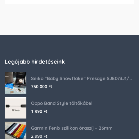
Legújabb hirdetéseink
Seiko “Baby Snowflake” Presage SJE073J1/SARA015 Limited Edition
750 000
Ft
Oppo Band Style töltőkábel
1 990
Ft
Garmin Fenix szilikon óraszíj – 26mm
2 990
Ft