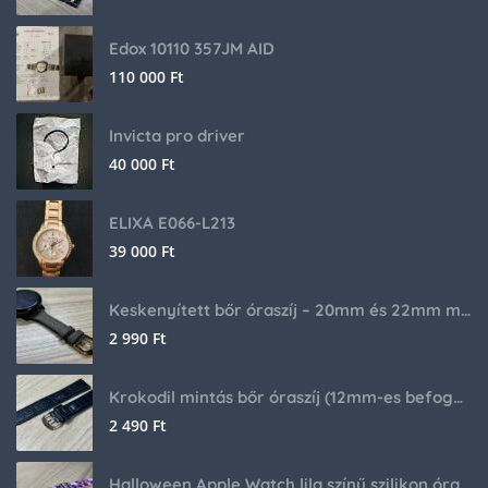
Edox 10110 357JM AID
110 000
Ft
Invicta pro driver
40 000
Ft
ELIXA E066-L213
39 000
Ft
Keskenyített bőr óraszíj – 20mm és 22mm méretben
2 990
Ft
Krokodil mintás bőr óraszíj (12mm-es befogóval rendelkező órához)
2 490
Ft
Halloween Apple Watch lila színű szilikon óraszíj