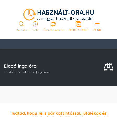
Keresés
Profil
Összehasonlítás
HIRDESS MOST!
MENÜ
Eladó inga óra
Kezdőlap
Falióra
Junghans
Tudtad, hogy Te is pár kattintással, jutalékok és