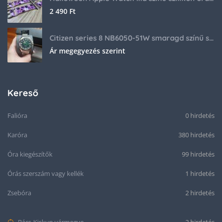
2 490
Ft
Citizen series 8 NB6050-51W smaragd színű számlappal
Ár megegyezés szerint
Kereső
Falióra
0 hirdetés
Karóra
380 hirdetés
Óra kiegészítők
99 hirdetés
Órás szerszám vagy kellék
1 hirdetés
Zsebóra
2 hirdetés