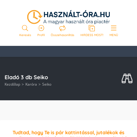
Keresés
Profil
Összehasonlítás
HIRDESS MOST!
MENÜ
Eladó 3 db Seiko
Kezdőlap
Karóra
Seiko
Tudtad, hogy Te is pár kattintással, jutalékok és