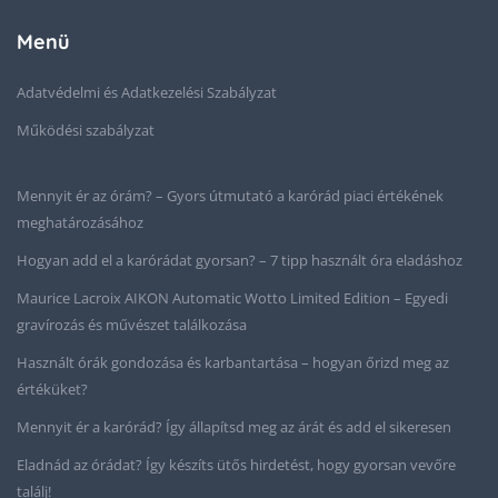
Menü
Adatvédelmi és Adatkezelési Szabályzat
Működési szabályzat
Mennyit ér az órám? – Gyors útmutató a karórád piaci értékének
meghatározásához
Hogyan add el a karórádat gyorsan? – 7 tipp használt óra eladáshoz
Maurice Lacroix AIKON Automatic Wotto Limited Edition – Egyedi
gravírozás és művészet találkozása
Használt órák gondozása és karbantartása – hogyan őrizd meg az
értéküket?
Mennyit ér a karórád? Így állapítsd meg az árát és add el sikeresen
Eladnád az órádat? Így készíts ütős hirdetést, hogy gyorsan vevőre
találj!