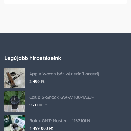
Legújabb hirdetéseink
Apple Watch bőr két színű óraszíj
2 490
Ft
Casio G-Shock GW-A1100-1A3JF
95 000
Ft
Rolex GMT-Master II 116710LN
4 499 000
Ft