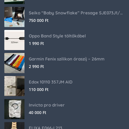
Seiko “Baby Snowflake” Presage SJE073J1/SARA015 Limited Edition
750 000
Ft
Oppo Band Style töltőkábel
1 990
Ft
Garmin Fenix szilikon óraszíj – 26mm
2 990
Ft
Edox 10110 357JM AID
110 000
Ft
Invicta pro driver
40 000
Ft
ELIXA E066-L213