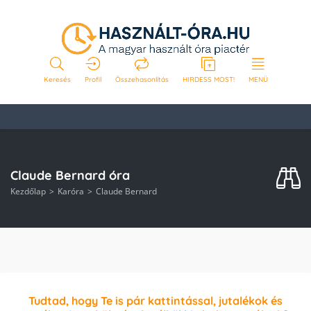
Keresés
Profil
Összehasonlítás
HIRDESS MOST!
MENÜ
Claude Bernard óra
Kezdőlap
Karóra
Claude Bernard
Tudtad, hogy Te is pár kattintással, jutalékok és