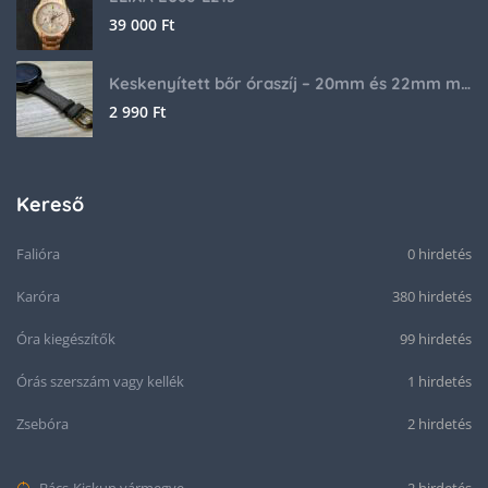
39 000
Ft
Keskenyített bőr óraszíj – 20mm és 22mm méretben
2 990
Ft
Kereső
Falióra
0 hirdetés
Karóra
380 hirdetés
Óra kiegészítők
99 hirdetés
Órás szerszám vagy kellék
1 hirdetés
Zsebóra
2 hirdetés