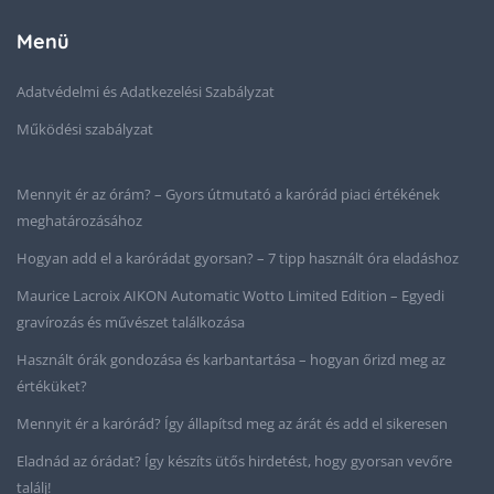
Menü
Adatvédelmi és Adatkezelési Szabályzat
Működési szabályzat
Mennyit ér az órám? – Gyors útmutató a karórád piaci értékének
meghatározásához
Hogyan add el a karórádat gyorsan? – 7 tipp használt óra eladáshoz
Maurice Lacroix AIKON Automatic Wotto Limited Edition – Egyedi
gravírozás és művészet találkozása
Használt órák gondozása és karbantartása – hogyan őrizd meg az
értéküket?
Mennyit ér a karórád? Így állapítsd meg az árát és add el sikeresen
Eladnád az órádat? Így készíts ütős hirdetést, hogy gyorsan vevőre
találj!