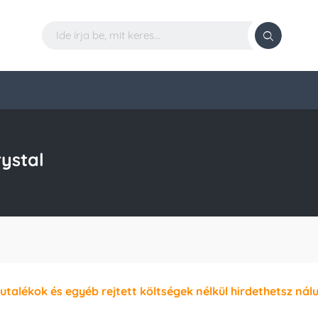
ystal
jutalékok és egyéb rejtett költségek nélkül hirdethetsz nál