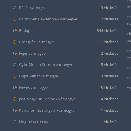
Ha
me
Békés vármegye
3 hirdetés
Me
Borsod-Abaúj-Zemplén vármegye
2 hirdetés
si
Budapest
344 hirdetés
El
ve
m
Csongrád vármegye
1 hirdetés
Ho
Fejér vármegye
2 hirdetés
ne
Győr-Moson-Sopron vármegye
5 hirdetés
Hi
Hajdú-Bihar vármegye
4 hirdetés
Da
Heves vármegye
3 hirdetés
A 
Jász-Nagykun-Szolnok vármegye
4 hirdetés
Komárom-Esztergom vármegye
1 hirdetés
Nógrád vármegye
1 hirdetés