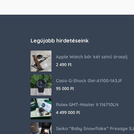
Legújabb hirdetéseink
Apple Watch bőr két színű óraszíj
2 490
Ft
Casio G-Shock GW-A1100-1A3JF
95 000
Ft
Rolex GMT-Master II 116710LN
4 499 000
Ft