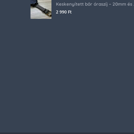
Keskenyíte
2 990
Ft