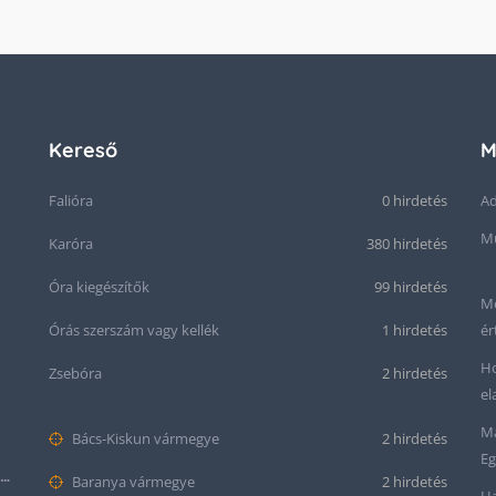
Kereső
M
Falióra
0 hirdetés
Ad
Mű
Karóra
380 hirdetés
Óra kiegészítők
99 hirdetés
Me
Órás szerszám vagy kellék
1 hirdetés
ér
Ho
Zsebóra
2 hirdetés
el
Ma
Bács-Kiskun vármegye
2 hirdetés
Eg
Seiko “Baby Snowflake” Presage SJE073J1/SARA015 Limited Edition
Baranya vármegye
2 hirdetés