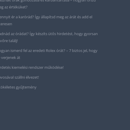
sznált órák gondozása és karbantartása – hogyan őrizd
g az értéküket?
nnyit ér a karórád? Így állapítsd meg az árát és add el
keresen
adnád az órádat? Így készíts ütős hirdetést, hogy gyorsan
vőre találj!
gyan ismerd fel az eredeti Rolex órát? – 7 biztos jel, hogy
 verjenek át
rdetés kiemelési rendszer működése!
vosával szállni élvezet!
tökéletes gyűjtemény