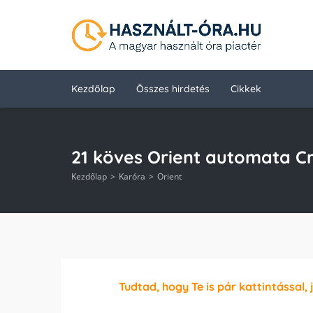
Kezdőlap
Összes hirdetés
Cikkek
21 köves Orient automata Cr
Kezdőlap
Karóra
Orient
Tudtad, hogy Te is pár kattintással, 