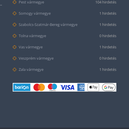
Pest vármegye
104 hirdetés
tt bőr óraszíj – 20mm és 22mm méretben
Somogy vármegye
1 hirdetés
Szabolcs-Szatmár-Bereg vármegye
1 hirdetés
Tolna vármegye
0 hirdetés
Vas vármegye
1 hirdetés
Veszprém vármegye
0 hirdetés
Zala vármegye
1 hirdetés