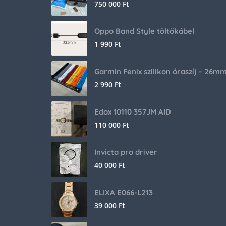
750 000
Ft
Oppo Band Style töltőkábel
1 990
Ft
Garmin Fenix szilikon óraszíj – 26m
2 990
Ft
Edox 10110 357JM AID
110 000
Ft
Invicta pro driver
40 000
Ft
ELIXA E066-L213
39 000
Ft