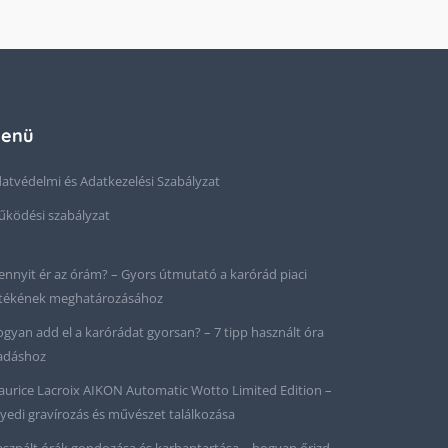
enü
atvédelmi és Adatkezelési Szabályzat
ködési szabályzat
nnyit ér az órám? – Gyors útmutató a karórád piaci
tékének meghatározásához
gyan add el a karórádat gyorsan? – 7 tipp használt óra
adáshoz
urice Lacroix AIKON Automatic Wotto Limited Edition –
yedi gravírozás és művészet találkozása