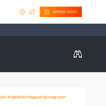
HIRDESS MOST!
unk? Próbáld ki! Regisztrálj még ma!!!