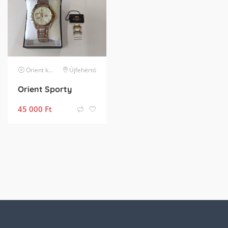
Orient
karóra
Újfehértó
Orient Sporty
45 000
Ft