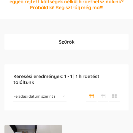
egyéb rejtett költségek nélkül hirdethetsz nálunk?
Próbáld ki! Regisztrálj még ma!!!
Szűrők
Keresési eredmények:
1
-
1
|
1
hirdetést
találtunk