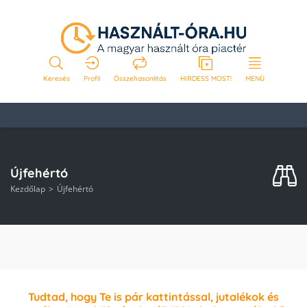
Keresés
Profil
Összehasonlítás
HIRDESS MOST!
MENÜ
Újfehértó
Kezdőlap
Újfehértó
Tudtad, hogy Te is pár kattintással, jutalékok és