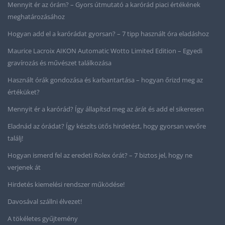
Mennyit ér az órám? – Gyors útmutató a karórád piaci értékének
meghatározásához
Hogyan add el a karórádat gyorsan? – 7 tipp használt óra eladáshoz
Maurice Lacroix AIKON Automatic Wotto Limited Edition – Egyedi
gravírozás és művészet találkozása
Használt órák gondozása és karbantartása – hogyan őrizd meg az
értéküket?
Mennyit ér a karórád? Így állapítsd meg az árát és add el sikeresen
Eladnád az órádat? Így készíts ütős hirdetést, hogy gyorsan vevőre
találj!
Hogyan ismerd fel az eredeti Rolex órát? – 7 biztos jel, hogy ne
verjenek át
Hirdetés kiemelési rendszer működése!
Davosával szállni élvezet!
A tökéletes gyűjtemény