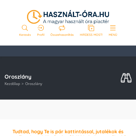
Keresés
Profil
Összehasonlítás
HIRDESS MOST!
MENÜ
Oroszlány
Kezdőlap
Oroszlány
Tudtad, hogy Te is pár kattintással, jutalékok és