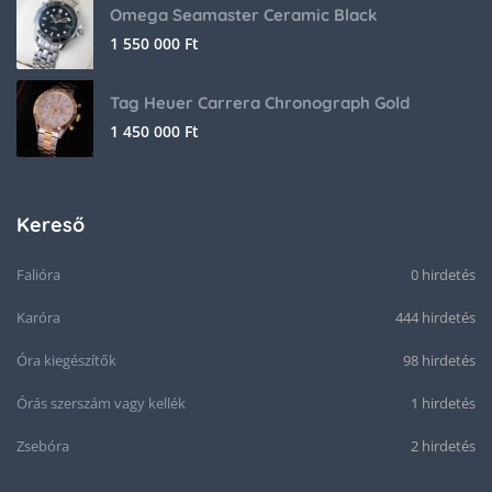
Omega Seamaster Ceramic Black
1 550 000
Ft
Tag Heuer Carrera Chronograph Gold
1 450 000
Ft
Kereső
Falióra
0 hirdetés
Karóra
444 hirdetés
Óra kiegészítők
98 hirdetés
Órás szerszám vagy kellék
1 hirdetés
Zsebóra
2 hirdetés