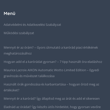
Menü
Adatvédelmi és Adatkezelési Szabályzat
Működési szabályzat
Mennyit ér az órám? – Gyors útmutató a karórád piaci értékének
meghatározásához
Hogyan add el a karórádat gyorsan? – 7 tipp használt óra eladáshoz
Maurice Lacroix AIKON Automatic Wotto Limited Edition – Egyedi
gravírozás és művészet találkozása
Használt órák gondozása és karbantartása – hogyan őrizd meg az
értéküket?
Mennyit ér a karórád? Így állapítsd meg az árát és add el sikeresen
Eladnád az órádat? Így készíts ütős hirdetést, hogy gyorsan vevőre