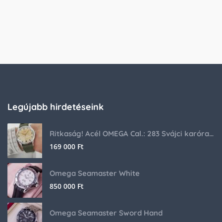
Legújabb hirdetéseink
Ritkaság! Acél OMEGA Cal.: 283 Svájci karóra 1953-ból!
169 000
Ft
Omega Seamaster White
850 000
Ft
Omega Seamaster Sword Hand