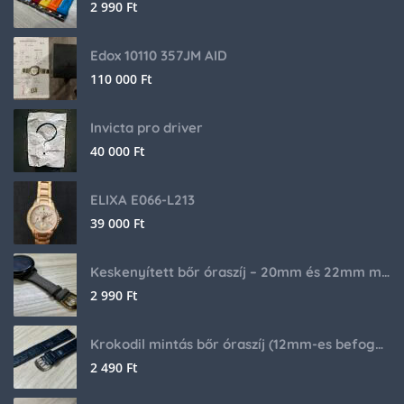
2 990
Ft
Edox 10110 357JM AID
110 000
Ft
Invicta pro driver
40 000
Ft
ELIXA E066-L213
39 000
Ft
Keskenyített bőr óraszíj – 20mm és 22mm méretben
2 990
Ft
Krokodil mintás bőr óraszíj (12mm-es befogóval rendelkező órához)
2 490
Ft