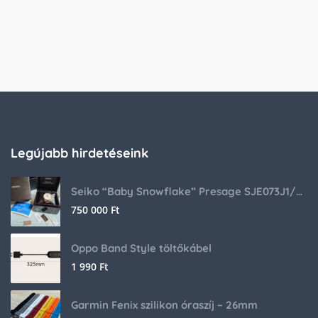
Legújabb hirdetéseink
Seiko “Baby Snowflake” Presage SJE073J1/SARA015 Limited Edition
750 000
Ft
Oppo Band Style töltőkábel
1 990
Ft
Garmin Fenix szilikon óraszíj – 26mm