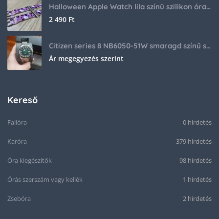
Halloween Apple Watch lila színű szilikon óraszíj
2 490
Ft
Citizen series 8 NB6050-51W smaragd színű számlappal
Ár megegyezés szerint
Kereső
Falióra
0 hirdetés
Karóra
379 hirdetés
Óra kiegészítők
98 hirdetés
Órás szerszám vagy kellék
1 hirdetés
Zsebóra
2 hirdetés