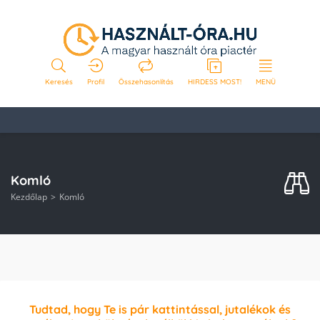
Keresés
Profil
Összehasonlítás
HIRDESS MOST!
MENÜ
Komló
Kezdőlap
Komló
Tudtad, hogy Te is pár kattintással, jutalékok és