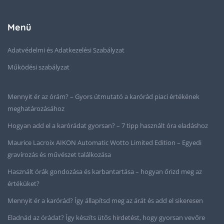
Menü
Adatvédelmi és Adatkezelési Szabályzat
Működési szabályzat
Mennyit ér az órám? – Gyors útmutató a karórád piaci értékének
meghatározásához
Hogyan add el a karórádat gyorsan? – 7 tipp használt óra eladáshoz
Maurice Lacroix AIKON Automatic Wotto Limited Edition – Egyedi
gravírozás és művészet találkozása
Használt órák gondozása és karbantartása – hogyan őrizd meg az
értéküket?
Mennyit ér a karórád? Így állapítsd meg az árát és add el sikeresen
Eladnád az órádat? Így készíts ütős hirdetést, hogy gyorsan vevőre