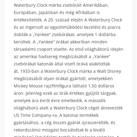
Waterbury Clock márka zsebóráit Amerikában,
Európában, Japánban és még Afrikában is
értékesítették. A 20. század elején A Waterbury Clock
és az Ingersoll az együttműködési kezelést és piacra
dobták a „Yankee” zsebórákat, amelyek 1 dollárba
kerültek. A „Yankee” órákat akkoriban minden
társadalmi csoport viselte. Az első világháború idején
az amerikai hadsereg megbízásából a „Yankee”
zsebórákat katonák által viselt órává alakították
át. 1933-ban a Waterbury Clock márka a Walt Disney
megbízásából olyan órákat gyártott, amelyekben
Mickey Mouse rajzfilmfigura látható 1,50 dolláros
áron. Jelenleg ezek az órák értékes gyűjtői tárgyak,
amelyek ára évről évre emelkedik. A második
világháború alatt a Waterbury Clock céget átnevezték
US Time Company-ra. A katonai termékek
gyártásához, a cég összes gyárát újraszerelték, és
rekordszámú mozgást bocsátottak ki a kiváló