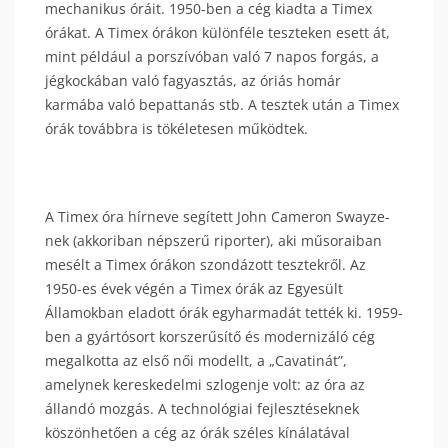
mechanikus óráit. 1950-ben a cég kiadta a Timex
órákat. A Timex órákon különféle teszteken esett át,
mint például a porszívóban való 7 napos forgás, a
jégkockában való fagyasztás, az óriás homár
karmába való bepattanás stb. A tesztek után a Timex
órák továbbra is tökéletesen működtek.
A Timex óra hírneve segített John Cameron Swayze-
nek (akkoriban népszerű riporter), aki műsoraiban
mesélt a Timex órákon szondázott tesztekről. Az
1950-es évek végén a Timex órák az Egyesült
Államokban eladott órák egyharmadát tették ki. 1959-
ben a gyártósort korszerűsítő és modernizáló cég
megalkotta az első női modellt, a „Cavatinát”,
amelynek kereskedelmi szlogenje volt: az óra az
állandó mozgás. A technológiai fejlesztéseknek
köszönhetően a cég az órák széles kínálatával