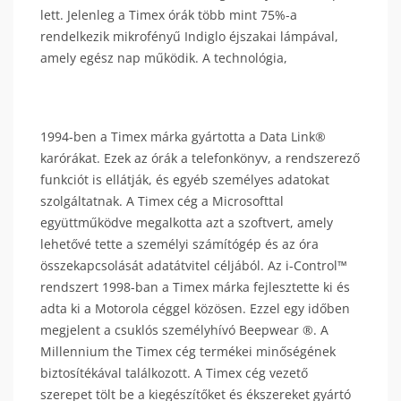
lett. Jelenleg a Timex órák több mint 75%-a
rendelkezik mikrofényű Indiglo éjszakai lámpával,
amely egész nap működik. A technológia,
1994-ben a Timex márka gyártotta a Data Link®
karórákat. Ezek az órák a telefonkönyv, a rendszerező
funkciót is ellátják, és egyéb személyes adatokat
szolgáltatnak. A Timex cég a Microsofttal
együttműködve megalkotta azt a szoftvert, amely
lehetővé tette a személyi számítógép és az óra
összekapcsolását adatátvitel céljából. Az i-Control™
rendszert 1998-ban a Timex márka fejlesztette ki és
adta ki a Motorola céggel közösen. Ezzel egy időben
megjelent a csuklós személyhívó Beepwear ®. A
Millennium the Timex cég termékei minőségének
biztosítékával találkozott. A Timex cég vezető
szerepet tölt be a kiegészítőket és ékszereket gyártó