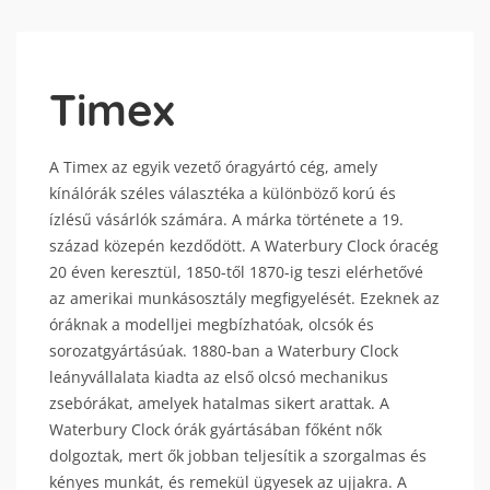
Timex
A Timex az egyik vezető óragyártó cég, amely
kínálórák széles választéka a különböző korú és
ízlésű vásárlók számára. A márka története a 19.
század közepén kezdődött. A Waterbury Clock óracég
20 éven keresztül, 1850-től 1870-ig teszi elérhetővé
az amerikai munkásosztály megfigyelését. Ezeknek az
óráknak a modelljei megbízhatóak, olcsók és
sorozatgyártásúak. 1880-ban a Waterbury Clock
leányvállalata kiadta az első olcsó mechanikus
zsebórákat, amelyek hatalmas sikert arattak. A
Waterbury Clock órák gyártásában főként nők
dolgoztak, mert ők jobban teljesítik a szorgalmas és
kényes munkát, és remekül ügyesek az ujjakra. A