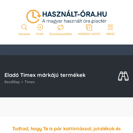
Keresés
Profil
Összehasonlítás
HIRDESS MOST!
MENÜ
Eladó Timex márkájú termékek
Kezdőlap
Timex
Tudtad, hogy Te is pár kattintással, jutalékok és