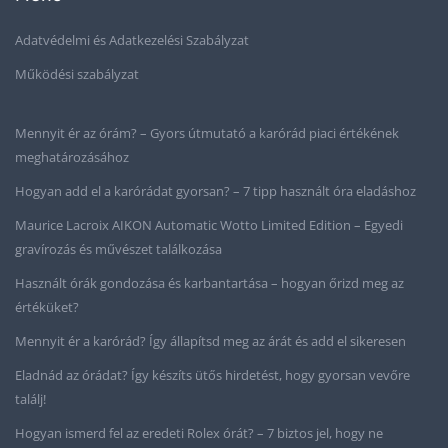
Adatvédelmi és Adatkezelési Szabályzat
Működési szabályzat
Mennyit ér az órám? – Gyors útmutató a karórád piaci értékének
meghatározásához
Hogyan add el a karórádat gyorsan? – 7 tipp használt óra eladáshoz
Maurice Lacroix AIKON Automatic Wotto Limited Edition – Egyedi
gravírozás és művészet találkozása
Használt órák gondozása és karbantartása – hogyan őrizd meg az
értéküket?
Mennyit ér a karórád? Így állapítsd meg az árát és add el sikeresen
Eladnád az órádat? Így készíts ütős hirdetést, hogy gyorsan vevőre
találj!
Hogyan ismerd fel az eredeti Rolex órát? – 7 biztos jel, hogy ne