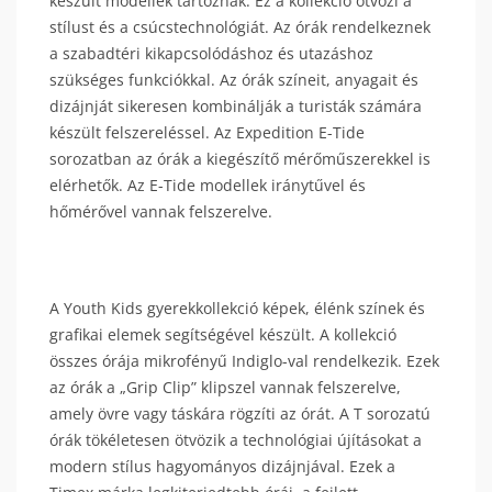
készült modellek tartoznak. Ez a kollekció ötvözi a
stílust és a csúcstechnológiát. Az órák rendelkeznek
a szabadtéri kikapcsolódáshoz és utazáshoz
szükséges funkciókkal. Az órák színeit, anyagait és
dizájnját sikeresen kombinálják a turisták számára
készült felszereléssel. Az Expedition E-Tide
sorozatban az órák a kiegészítő mérőműszerekkel is
elérhetők. Az E-Tide modellek iránytűvel és
hőmérővel vannak felszerelve.
A Youth Kids gyerekkollekció képek, élénk színek és
grafikai elemek segítségével készült. A kollekció
összes órája mikrofényű Indiglo-val rendelkezik. Ezek
az órák a „Grip Clip” klipszel vannak felszerelve,
amely övre vagy táskára rögzíti az órát. A T sorozatú
órák tökéletesen ötvözik a technológiai újításokat a
modern stílus hagyományos dizájnjával. Ezek a