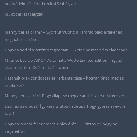
Adatvédelmi és Adatkezelési Szabályzat
Működési szabályzat
Mennyit ér az órám? – Gyors útmutató a karórád piaci értékének
meghatározásához
Hogyan add el a karórádat gyorsan? – 7 tipp használt óra eladáshoz
Maurice Lacroix AIKON Automatic Wotto Limited Edition – Egyedi
gravírozás és művészet találkozása
Használt órák gondozása és karbantartása – hogyan őrizd meg az
értéküket?
Mennyit ér a karórád? Így állapítsd meg az árát és add el sikeresen
Eladnád az órádat? Így készíts ütős hirdetést, hogy gyorsan vevőre
találj!
Hogyan ismerd fel az eredeti Rolex órát? – 7 biztos jel, hogy ne
verjenek át