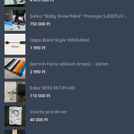
Seiko “Baby Snowflake” Presage SJE073J1/SARA015 Limited Edition
750 000
Ft
Oppo Band Style töltőkábel
1 990
Ft
Garmin Fenix szilikon óraszíj – 26mm
2 990
Ft
Edox 10110 357JM AID
110 000
Ft
Invicta pro driver
40 000
Ft