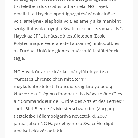
tiszteletbeli doktorátust adtak neki. NG Hayek
emellett a Hayek csoport igazgatóságának elnöke
volt, amelynek alapítója volt, és amely alkalmanként
szolgáltatásokat nyújt a Swatch csoport számára. NG
Hayek az EPFL tanácsadó testületében (Ecole
Polytechnique Fédérale de Lausanne) működött, és
az Európai Unió ideiglenes tanácsadó testületének
tagja.
NG Hayek úr az osztrák kormánytól elnyerte a
“”Grosses Ehrenzeichen mit Stern””
megkülönböztetést, Franciaország királya pedig
kinevezte a “”Légion d’honneur tisztségviselőnek”” és
a “”Commanddeur de l’Ordre des Arts et des Lettres””
-nek. Biel-Bienne és Meisterschwanden (Aargau)
tiszteletbeli állampolgárává nevezték ki. 2007
januárjában NG Hayek elnyerte a Svájci Életdíjat,
amelyet először adtak ki.