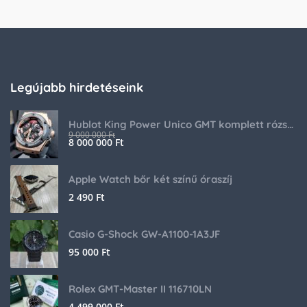
Legújabb hirdetéseink
Hublot King Power Unico GMT komplett rózsaarany
9 000 000
Ft
8 000 000
Ft
Apple Watch bőr két színű óraszíj
2 490
Ft
Casio G-Shock GW-A1100-1A3JF
95 000
Ft
Rolex GMT-Master II 116710LN
4 499 000
Ft