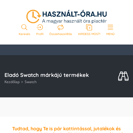
Keresés
Profil
Összehasonlítás
HIRDESS MOST!
MENÜ
Eladó Swatch márkájú termékek
Kezdőlap
Swatch
Tudtad, hogy Te is pár kattintással, jutalékok és