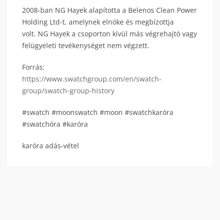
2008-ban NG Hayek alapította a Belenos Clean Power
Holding Ltd-t, amelynek elnöke és megbízottja
volt. NG Hayek a csoporton kívül más végrehajtó vagy
felügyeleti tevékenységet nem végzett.
Forrás:
https://www.swatchgroup.com/en/swatch-
group/swatch-group-history
#swatch #moonswatch #moon #swatchkaróra
#swatchóra #karóra
karóra adás-vétel