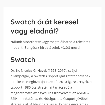
Swatch órát keresel
vagy eladnál?
Nálunk hirdethetsz vagy megtalálhatod a tökéletes
modellt! Böngéssz hirdetéseink között most!
Swatch
Dr. hc Nicolas G. Hayek (1928–2010), svájci
állampolgár, a Swatch Csoport igazgatótanácsának
elnöke és megbízottja 1986-tól 2010-ig. NG Hayek, a
csoport 1980 óta stratégiai tanácsadója
meghatározta az egyesülés irányelveit. az ASUAG-
SSIH munkatársa, és kidolgozta a Csoport jövőbeli
stratégiáját. A Neuchâtel és a Bologna egyetemek